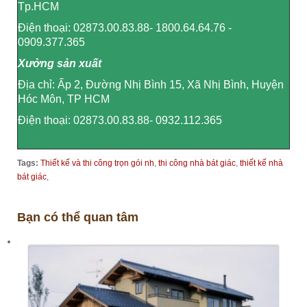
Tp.HCM
Điện thoại: 02873.00.83.88- 1800.64.64.76 -
0909.377.365
Xưởng sản xuất
Địa chỉ: Ấp 2, Đường Nhị Bình 15, Xã Nhị Bình, Huyện
Hóc Môn, TP HCM
Điện thoại: 02873.00.83.88- 0932.112.365
Tags:
Thiết kế và thi công trọn gói nh
,
thi công nhà bát giác
,
thiết kế nhà
bát giác
,
Bạn có thể quan tâm