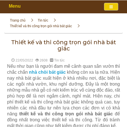
Menu
Trang chủ
Tin tức
Thiết kế và thi công trọn gói nhà bát giác
Thiết kế và thi công trọn gói nhà bát
giác
22/05/2022
2608
Tin tức
Nếu như bạn là người đam mê cảnh quan sân vườn thì
chắc chắn
nhà chòi bát giác
không còn xa lạ nữa. Hiện
nay nhà bát giác xuất hiện ở khá nhiều nơi, đặc biệt là
các ngôi nhà vườn, khu nghỉ dưỡng. Đây là một trong
những mẫu nhà gỗ có nét kiếm trúc vô cùng độc đáo, rất
phù hợp để là nơi ngắm cảnh, nghỉ mát. Hiện nay, chi
phí thiết kế và thi công nhà bát giác không quá cao, tuy
nhiên các nhà đầu tư nên lựa chọn các đơn vị có khả
năng
thiết kế và thi công trọn gói nhà bát giác
để
đồng nhất trong việc thiết kế và thi công. Từ đó tránh
mất thời gian cũng như tiết kiệm được chi phí đáng kể.