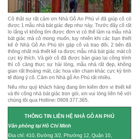
Cô thật sự rất cảm ơn Nhà Gỗ An Phú vì đã giúp cô có
được 1 mẫu nhà bát giác đẹp như này. Trước đây cô rất
lo lắng vì không tìm được đơn vị có thể làm ra mẫu nhà
bát giác mà cô mong muốn, tuy nhiên khi các bạn thiết
kế ở Nhà Gỗ An Phú tới gặp cô và trao đổi, 2 bên đã
thống nhất mà thiết kế ra được mẫu nhà bát giác màt cô
cực kỳ thích. Và giờ cô đã được bàn giao lại công trình
thì cô càng thực sự hài lòng, mẫu nhà rất đẹp, không
gian rất thoáng mát, các hoa văn chạm khác cực kỳ tinh
tế đúng ý cô. Cảm ơn Nhà gỗ An Phú rất nhiều.
Nếu như quý khách hàng đang tìm kiếm đơn vị thiết kế
và thi công nhà bát giác trọn gói, xin vui lòng liên hệ với
chúng tôi qua Hotline: 0909.377.365.
THÔNG TIN LIÊN HỆ NHÀ GỖ AN PHÚ
Văn phòng tại Hồ Chí Minh
Địa chỉ: 410, Đường 3/2, Phường 12, Quận 10,