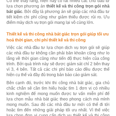
Có thể thấy rằng, hiện nay có rất nhiều các chủ đầu tư
lựa chọn phương án
thiết kế và thi công trọn gói nhà
bát giác
. Bởi đây là phương án sẽ giúp các nhà đầu tư
tiết kiệm chi phí cũng như giảm thiểu được rủi ro. Ưu
điểm mày dịch vụ trọn gói mang lại vô cùng lớn.
Thiết kế và thi công nhà bát giác trọn gói giúp tối ưu
hoá thời gian, chi phí thiết kế và thi công
Việc các nhà đầu tư lựa chọn dịch vụ trọn gói sẽ giúp
các nhà đầu tư không cần phải băn khoăn cũng như lo
lắng về thời gian cũng như tiến độ thực hiện của công
trình. Bởi quá trình này sẽ được giám sát chỉ 2 bên thay
vì 3, 4 bên. Tất cả các chi phí báo cáo đều được thể
hiện cụ thể và đầy đủ trong bản báo cáo giám sát.
Bên cạnh đó, trước khi thi công nhà bát giác, gia chủ
chắc chắn sẽ cần tìm hiểu hoặc tìm 1 đơn vị có nhiều
kinh nghiệm để mong muốn được tư vấn miễn phí để
lựa chọn mẫu nhà bát giác theo phong cách mà mình
mong muốn. Sau đó các nhà đầu tư mới có thể đi tới
hoặc tìm đến những giải pháp tối ưu nhất. Vì thế việc
lựa chọn đơn vị cung cấp dịch vụ thiết kế và thi công