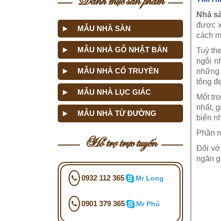
Nhà s
được x
MẪU NHÀ SÀN
cách m
MẪU NHÀ GỖ NHẬT BẢN
Tuỳ th
ngôi n
MẪU NHÀ CỔ TRUYỀN
những 
tông đẹ
MẪU NHÀ LỤC GIÁC
Một tr
nhất, 
MẪU NHÀ TỪ ĐƯỜNG
biến n
Phần m
Hỗ trợ trực tuyến
Đối vớ
ngăn g
0932 112 365
Mr Long
0901 379 365
Mr Phú