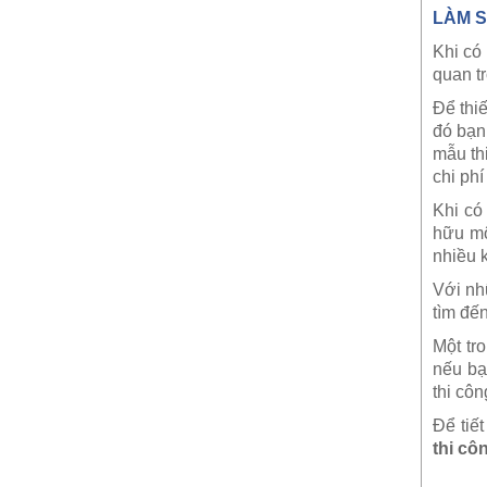
LÀM 
Khi có
quan tr
Để thi
đó bạn
mẫu th
chi ph
Khi có
hữu mộ
nhiều 
Với nh
tìm đế
Một tr
nếu bạ
thi cô
Để tiế
thi cô