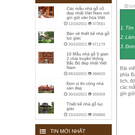
01/
Các mẫu nhà gỗ cổ
đẹp nhất Việt Nam nơi
gìn giữ văn hóa Việt.
12/10/2021
373561
1. Tìm
Bản vẽ thiết kế nhà gỗ
2. Làm
lục giác
20/10/2021
371179
3. Đơn
10 Mẫu nhà gỗ 5 gian
2 chái truyền thống
Bắc Bộ đẹp nhất Việt
Nam
Bài vi
06/10/2021
366020
phía B
lịch, đ
Đơn vị thi công nhà
các mẫ
sàn đẹp
gìn giữ
30/10/2021
359359
Thiết kế nhà gỗ lục
giác
15/10/2021
358960
TIN MỚI NHẤT