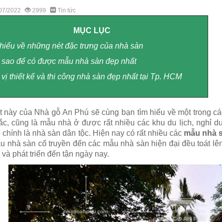
07/2022
2999
Tin tức
MỤC LỤC
 hiểu về những nét đặc trưng của nhà sàn
 sao để có được mẫu nhà sàn đẹp nhất
 vị thiết kế và thi công nhà sàn đẹp nhất tại Tp. HCM
ết này của Nhà gỗ An Phú sẽ cùng bạn tìm hiểu về một trong c
ắc, cũng là mẫu nhà ở được rất nhiều các khu du lịch, nghỉ 
ó chính là nhà sàn dân tộc. Hiện nay có rất nhiều các
mẫu nhà 
u nhà sàn cổ truyền đến các mẫu nhà sàn hiện đại đều toát lên
 và phát triển đến tận ngày nay.