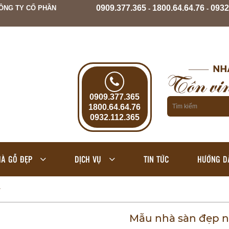
0909.377.365
1800.64.64.76
0932
ÔNG TY CỔ PHẦN
-
-
0909.377.365
1800.64.64.76
0932.112.365
À GỖ ĐẸP
DỊCH VỤ
TIN TỨC
HƯỚNG D
Mẫu nhà sàn đẹp n