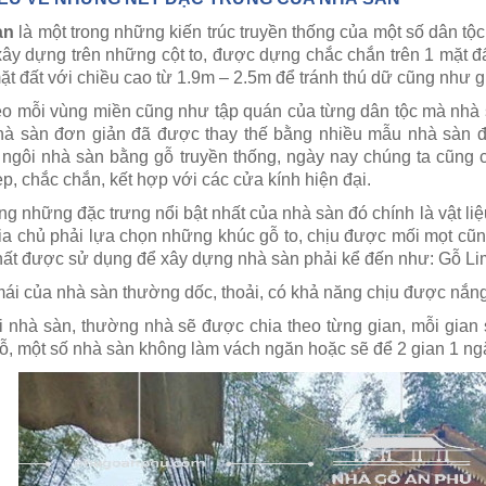
àn
là một trong những kiến trúc truyền thống của một số dân tộ
ây dựng trên những cột to, được dựng chắc chắn trên 1 mặt đ
ặt đất với chiều cao từ 1.9m – 2.5m để tránh thú dữ cũng như g
eo mỗi vùng miền cũng như tập quán của từng dân tộc mà nhà 
hà sàn đơn giản đã được thay thế bằng nhiều mẫu nhà sàn 
ngôi nhà sàn bằng gỗ truyền thống, ngày nay chúng ta cũng
p, chắc chắn, kết hợp với các cửa kính hiện đại.
ong những đặc trưng nổi bật nhất của nhà sàn đó chính là vật 
gia chủ phải lựa chọn những khúc gỗ to, chịu được mối mọt cũng
hất được sử dụng để xây dựng nhà sàn phải kể đến như: Gỗ Li
ái của nhà sàn thường dốc, thoải, có khả năng chịu được nắ
i nhà sàn, thường nhà sẽ được chia theo từng gian, mỗi gia
ỗ, một số nhà sàn không làm vách ngăn hoặc sẽ để 2 gian 1 ng