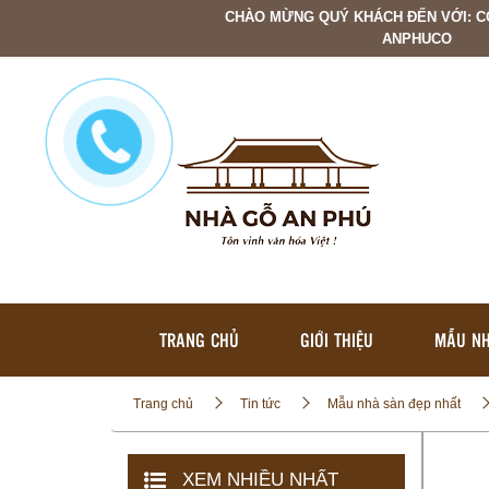
CHÀO MỪNG QUÝ KHÁCH ĐẾN VỚI: C
ANPHUCO
TRANG CHỦ
GIỚI THIỆU
MẪU NH
Trang chủ
Tin tức
Mẫu nhà sàn đẹp nhất
XEM NHIỀU NHẤT