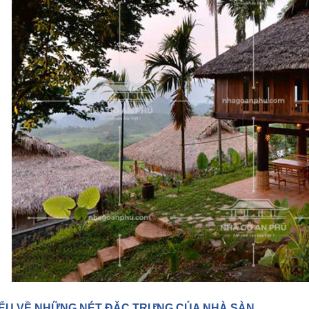
IỂU VỀ NHỮNG NÉT ĐẶC TRƯNG CỦA NHÀ SÀN