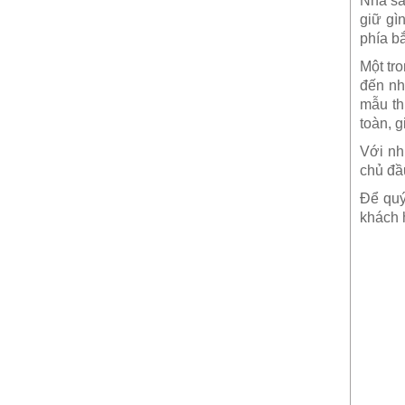
Nhà sà
giữ gì
phía b
Một tr
đến nh
mẫu th
toàn, 
Với nh
chủ đầ
Để quý
khách 