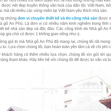
n sở hữu nhiều ưu điểm tuyệt vời, là một trong những mẫu kiến
n được nét đẹp truyền thống văn hoá của dân tộc Việt Nam, bở
ắc mà rất nhiều các vùng miền tại Việt Nam yêu thích nhà sàn.
ong những
đơn vị chuyên thiết kế và thi công nhà sàn
được nh
à gỗ An Phú. Là đơn vị có nhiều năm kinh nghiệm trong lĩn
iết kế nhà sàn đẹp và độc đáo. Các công trình do Nhà gỗ An 
giúp gia chủ có được 1 không gian sống như ý.
ững giá trị mà Nhà gỗ An Phú đã mang lại, chúng tôi rất mo
u tư. Lựa chọn chúng tôi, bạn hoàn toàn yên tâm cả về chi phí c
 khách hàng có thêm nhiều lựa chọn, chúng tôi xin gửi tới 
hàng tham khảo. Hãy liên hệ với chúng tôi để được tư vấn và b