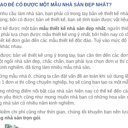
SAO ĐỂ CÓ ĐƯỢC MỘT MẪU NHÀ SÀN ĐẸP NHẤT?
 nhu cầu làm nhà sàn, bạn phải có trong tay bản vẽ thiết kế nh
ọng, bởi có được bản vẽ thiết kế, bạn sẽ tính toán được vật li
ết kế được một bản
mẫu thiết kế nhà sàn đẹp nhất
, người th
 phải lựa chọn được mẫu thiết kế ưng ý nhất, bởi hiện nay có r
iết kế đơn giản đến các mẫu thiết kế độc đáo. Tuỳ vào mức độ
í khác nhau.
 được bản vẽ thiết kế ưng ý trong tay, bạn cần tìm đến các đ
t ngôi nhà sàn đẹp, chắc chắn, bạn phải lựa chọn đơn vị thi 
kinh nghiệm, đã từng làm nhiều mẫu nhà sàn.
ững mẫu nhà ở, chúng ta cần đặt vấn đề an toàn khi sử dụng lên
n 1 đơn vị thi công chuyên nghiệp, họ sẽ cùng bạn tạo ra một 
ong những điểm nổi bật của nhà sàn hiện nay có thể kể đến cá
n yêu thích cũng như mong muốn nhà bạn có những hoa văn n
ng nhà sàn có nhiều năm kinh nghiệm.
t kiệm chi phí cũng như thời gian, chúng tôi khuyên bạn nên l
ng nhà sàn trọn gói
.