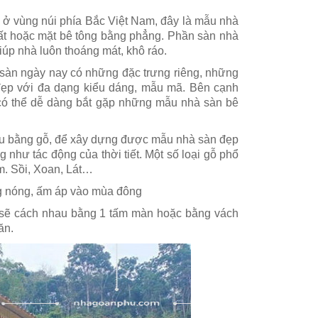
c ở vùng núi phía Bắc Việt Nam, đây là mẫu nhà
ất hoặc mặt bê tông bằng phẳng. Phần sàn nhà
iúp nhà luôn thoáng mát, khô ráo.
sàn ngày nay có những đặc trưng riêng, những
đẹp với đa dạng kiểu dáng, mẫu mã. Bên cạnh
 có thể dễ dàng bắt gặp những mẫu nhà sàn bê
liệu bằng gỗ, để xây dựng được mẫu nhà sàn đẹp
 như tác động của thời tiết. Một số loại gỗ phổ
m. Sồi, Xoan, Lát…
ng nóng, ấm áp vào mùa đông
n sẽ cách nhau bằng 1 tấm màn hoặc bằng vách
ăn.