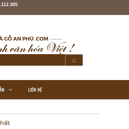
.112.365
ẪN
LIÊN HỆ
hất