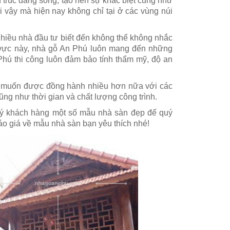
 trúc đáng sống, tạo nên sự khác biệt cũng như
i vậy mà hiện nay không chỉ tại ở các vùng núi
iều nhà đầu tư biết đến không thể không nhắc
h vực này, nhà gỗ An Phú luôn mang đến những
Phú thi công luôn đảm bảo tính thẩm mỹ, độ an
ng muốn được đồng hành nhiều hơn nữa với các
ũng như thời gian và chất lượng công trình.
quý khách hàng một số mẫu nhà sàn đẹp để quý
áo giá về mẫu nhà sàn bạn yêu thích nhé!