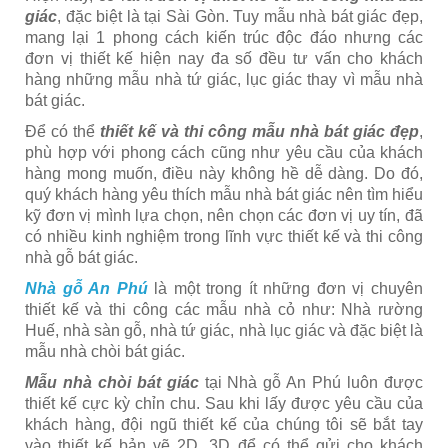
giác
, đặc biệt là tại Sài Gòn. Tuy mẫu nhà bát giác đẹp,
mang lại 1 phong cách kiến trúc độc đáo nhưng các
đơn vị thiết kế hiện nay đa số đều tư vấn cho khách
hàng những mẫu nhà tứ giác, lục giác thay vì mẫu nhà
bát giác.
Để có thể
thiết kế và thi công mẫu nhà bát giác đẹp
,
phù hợp với phong cách cũng như yêu cầu của khách
hàng mong muốn, điều này không hề dễ dàng. Do đó,
quý khách hàng yêu thích mẫu nhà bát giác nên tìm hiểu
kỹ đơn vị mình lựa chọn, nên chọn các đơn vị uy tín, đã
có nhiều kinh nghiệm trong lĩnh vực thiết kế và thi công
nhà gỗ bát giác.
Nhà gỗ An Phú
là một trong ít những đơn vị chuyên
thiết kế và thi công các mẫu nhà cỏ như: Nhà rường
Huế, nhà sàn gỗ, nhà tứ giác, nhà lục giác và đặc biệt là
mẫu nhà chòi bát giác.
Mẫu nhà chòi bát giác
tại Nhà gỗ An Phú luôn được
thiết kế cực kỳ chỉn chu. Sau khi lấy được yêu cầu của
khách hàng, đội ngũ thiết kế của chúng tôi sẽ bắt tay
vào thiết kế bản vẽ 2D, 3D để có thể gửi cho khách