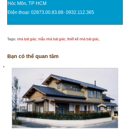
Hóc Môn, TP HCM
Điện thoại: 02873.00.83.88- 0932.112.365
Tags:
nhà bát giác
,
mẫu nhà bát giác
,
thiết kế nhà bát giác
,
Bạn có thể quan tâm