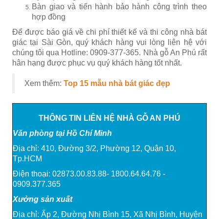
Bàn giao và tiến hành bảo hành công trình theo
hợp đồng
Để được báo giá về chi phí thiết kế và thi công nhà bát
giác tại Sài Gòn, quý khách hàng vui lòng liên hệ với
chúng tôi qua Hotline: 0909-377-365. Nhà gỗ An Phú rất
hân hạng được phục vụ quý khách hàng tốt nhất.
Xem thêm:
Top 15 mẫu nhà bát giác đẹp
THÔNG TIN LIÊN HỆ NHÀ GỖ AN PHÚ
Văn phòng tại Hồ Chí Minh
Địa chỉ: 410, Đường 3/2, Phường 12, Quận 10,
Tp.HCM
Điện thoại: 02873.00.83.88- 1800.64.64.76 -
0909.377.365
Xưởng sản xuất
Địa chỉ: Ấp 2, Đường Nhị Bình 15, Xã Nhị Bình, Huyện