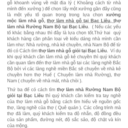
gỗ khoanh vùng về mặt địa lý ( Khoảng cách từ nhà
mình đến xưởng ) để chọn lấy một xưởng gần đây cũng
là một yếu tố quan trọng trong lựa chọn
xưởng
mộc làm nhà gỗ,
thợ làm nhà gỗ tại Bạc Liêu, t
hợ
làm nhà Rường Nam Bộ tại Bạc Liêu
. ( Nếu các yếu
tố khác bằng nhau thì đây là lựa chọn tốt.Thứ hai quý
khách hàng cần phân loại về kiểu dáng nhà mình cần
làm như: Nhà rường, nhà kẻ chuyền, nhà Nam Bộ để từ
đó có Cách tìm
thợ làm nhà gỗ giỏi tại Bạc Liêu
. Ví dụ
khi quý khách cần làm nhà gỗ kẻ chuyền thì quý khách
cần quan tâm đến thợ làm nhà gỗ tại các làng nghề Bắc
Bộ bởi vì các làng nghề miền Bắc sẽ chuyên về nhà kẻ
chuyền hơn thợ Huế ( Chuyên làm nhà Rường), thợ
Nam ( chuyên về nhà mát, nhà chòi ).
Thứ ba để có cách tìm
thợ làm nhà Rường Nam Bộ
giỏi tại Bạc Liêu
thì quý khách cần kiểm tra tay nghề
của thợ làm nhà gỗ bằng cách tìm hiểu về nguồn gốc
thợ, làng nghề của thợ ( Quê quán ). Các công trình mà
thợ đã làm, quý khách kiểm tra độ nhẵn, độ đồng đều
của sản phẩm, đường nét, độ sắc sảo, độ chặt và kín
của mộng.