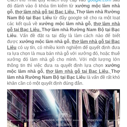
đó đánh vào ô khóa tìm kiếm từ
xưởng mộc làm nhà
gỗ,
thợ làm nhà gỗ tại Bạc Liêu,
Thợ làm nhà Rường
Nam Bộ tại Bạc Liêu
từ đây google sẽ cho ra một loạt
các kết quả về
xưởng mộc làm nhà gỗ,
thợ làm nhà
gỗ tại Bạc Liêu.
Thợ làm nhà Rường Nam Bộ tại Bạc
Liêu
. Vấn đề đặt ra tại đây là làm cách nào để biết
được
xưởng mộc làm nhà gỗ,
thợ làm nhà gỗ tại Bạc
Liêu
có uy tín, có nhiều kinh nghiệm để quyết định đưa
ra lựa chọn là mua bán nhà gỗ với xưởng đó, hoặc thuê
xưởng đó làm nhà gỗ cho mình. Với một lượng lớn
thông tin thì việc đưa ra quyết định lựa chọn
xưởng
mộc làm nhà gỗ,
thợ làm nhà gỗ tại Bạc Liêu,
Thợ
làm nhà Rường Nam Bộ tại Bạc Liêu
là vấn đề rất khó
khăn cần có một quyết định đúng đắn.