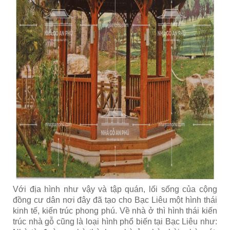
Với địa hình như vậy và tập quán, lối sống của cộng
đồng cư dân nơi đây đã tạo cho Bạc Liêu một hình thái
kinh tế, kiến trúc phong phú. Về nhà ở thì hình thái kiến
trúc nhà gỗ cũng là loại hình phổ biến tại Bạc Liêu như: