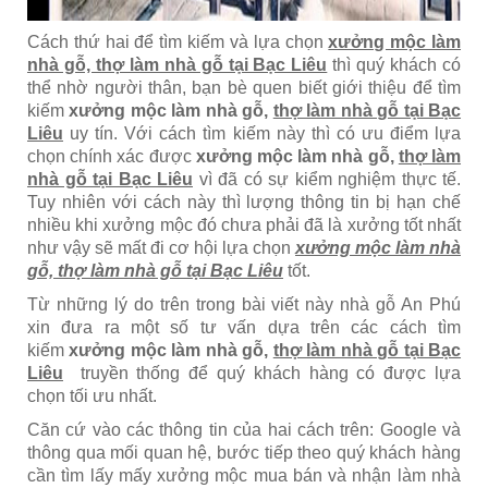
Cách thứ hai để tìm kiếm và lựa chọn
xưởng mộc làm
nhà gỗ, thợ làm nhà gỗ tại Bạc Liêu
thì quý khách có
thể nhờ người thân, bạn bè quen biết giới thiệu để tìm
kiếm
xưởng mộc làm nhà gỗ,
thợ làm nhà gỗ tại Bạc
Liêu
uy tín. Với cách tìm kiếm này thì có ưu điểm lựa
chọn chính xác được
xưởng mộc làm nhà gỗ,
thợ làm
nhà gỗ tại Bạc Liêu
vì đã có sự kiểm nghiệm thực tế.
Tuy nhiên với cách này thì lượng thông tin bị hạn chế
nhiều khi xưởng mộc đó chưa phải đã là xưởng tốt nhất
như vậy sẽ mất đi cơ hội lựa chọn
xưởng mộc làm nhà
gỗ, thợ làm nhà gỗ tại Bạc Liêu
tốt.
Từ những lý do trên trong bài viết này nhà gỗ An Phú
xin đưa ra một số tư vấn dựa trên các cách tìm
kiếm
xưởng mộc làm nhà gỗ,
thợ làm nhà gỗ tại Bạc
Liêu
truyền thống để quý khách hàng có được lựa
chọn tối ưu nhất.
Căn cứ vào các thông tin của hai cách trên: Google và
thông qua mối quan hệ, bước tiếp theo quý khách hàng
cần tìm lấy mấy xưởng mộc mua bán và nhận làm nhà