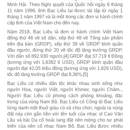
Minh Hải. Theo Nghị quyết của Quốc hội ngày 6 tháng
11 năm 1996, tỉnh Bạc Liêu lại được tái lập từ ngày 1
tháng 1 năm 1997 và là một trong các đơn vị hành chính
cấp tỉnh của Việt Nam cho đến nay.
Năm 2018, Bạc Liêu là đơn vị hành chính Việt Nam
đông thứ 46 về số dân, xếp thứ 48 về Tổng sản phẩm
trên địa bàn (GRDP), xếp thứ 39 về GRDP bình quân
đầu người, đứng thứ 20 về tốc độ tăng trưởng GRDP.
Với dân số 892.930 người,[4] GRDP đạt 37.719 tỉ Đồng
(tương ứng với 1,6382 tỉ USD), GRDP bình quân đầu
người đạt 42,05 triệu đồng (tương ứng với 1.826 USD),
tốc độ tăng trưởng GRDP đạt 8,36%.[5]
Bạc Liêu có nhiều dân tộc khác nhau sinh sống như
người Hoa, người Việt, người Khmer, người Chăm...
Người Bạc Liêu có phong cách phóng khoáng, đặc
trưng của vùng Nam Bộ. Bạc Liêu có Công tử Bạc Liêu
lừng danh một thuở giàu có và chịu chơi, ngoài ra vùng
đất này còn gắn liền với tên tuổi của nhạc sĩ Cao Văn
Lầu và bài Dạ cổ hoài lang đặt nền móng cho sự phát
triển của nền cổ nhạc Nam Bộ. Bạc Liêu được nhiều