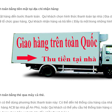
h toán bằng tiền mặt tại địa chỉ nhận hàng:
đặt hàng đến bước thanh toán. Quí khách chọn hình thức thanh toán tại nhà ( Địa 
 tổ chức giao hàng, Quí khách nhận hàng và trả tiền ( Đây là một trong những hình
h toán bằng thẻ qua máy cà thẻ.
h có thể dùng phương thức thanh toán này: Có thể đến hệ thống cửa hàng của nh
 hàng ACB tại nhà gỗ An Phú, hoặc Quí khách có thể yêu cầu hệ thống bán hàng c