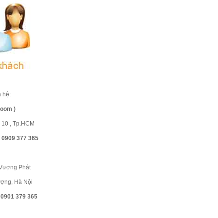
 hệ:
room )
n 10 , Tp.HCM
- 0909 377 365
 Vượng Phát
ượng, Hà Nội
- 0901 379 365