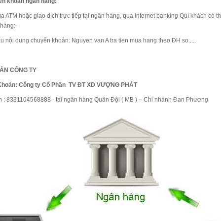
ển khoản ngân hàng:
a ATM hoặc giao dịch trực tiếp tại ngân hàng, qua internet banking Quí khách có 
ua hàng:-
i dung chuyển khoản: Nguyen van A tra tien mua hang theo ĐH so.....
OẢN CÔNG TY
 Khoản:
Công ty Cổ Phần TV ĐT XD VƯỢNG PHÁT
n : 8331104568888 - tại ngân hàng Quân Đội ( MB ) – Chi nhánh Đan Phượng