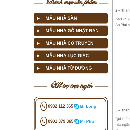
Danh mục sản phẩm
2 – Than
MẪU NHÀ SÀN
Sau khi 
An Phú sẽ
MẪU NHÀ GỖ NHẬT BẢN
MẪU NHÀ CỔ TRUYỀN
MẪU NHÀ LỤC GIÁC
MẪU NHÀ TỪ ĐƯỜNG
Hỗ trợ trực tuyến
0932 112 365
Mr Long
3 – Than
Quí khác
0901 379 365
Mr Phú
của ngân