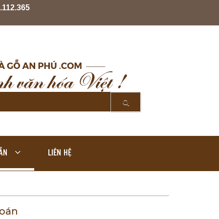
.112.365
ẪN
LIÊN HỆ
toán