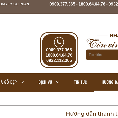
0909.377.365
1800.64.64.76
0932
ÔNG TY CỔ PHẦN
-
-
0909.377.365
1800.64.64.76
0932.112.365
À GỖ ĐẸP
DỊCH VỤ
TIN TỨC
HƯỚNG D
Hướng dẫn thanh 