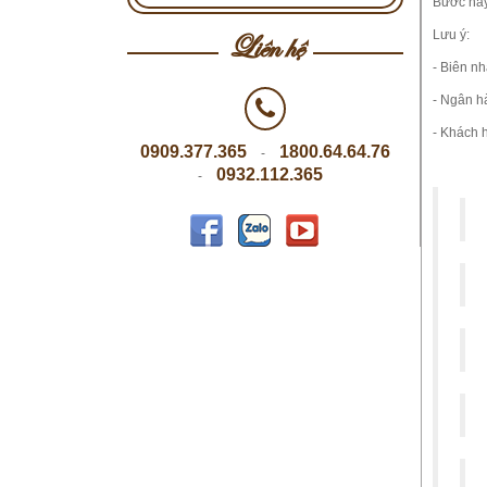
Bước này
Liên hệ
Lưu ý:
- Biên nh
- Ngân h
- Khách 
0909.377.365
1800.64.64.76
-
0932.112.365
-