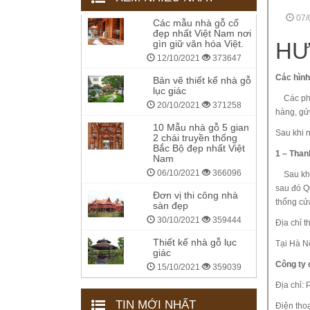
07/
Các mẫu nhà gỗ cổ
đẹp nhất Việt Nam nơi
gìn giữ văn hóa Việt.
HƯ
12/10/2021
373647
Các hình
Bản vẽ thiết kế nhà gỗ
lục giác
Các phươ
20/10/2021
371258
hàng, gửi
10 Mẫu nhà gỗ 5 gian
Sau khi 
2 chái truyền thống
Bắc Bộ đẹp nhất Việt
1 – Than
Nam
06/10/2021
366096
Sau khi 
sau đó Q
Đơn vị thi công nhà
thống cử
sàn đẹp
30/10/2021
359444
Địa chỉ t
Thiết kế nhà gỗ lục
Tại Hà N
giác
Công ty 
15/10/2021
359039
Địa chỉ:
TIN MỚI NHẤT
Điện thoạ