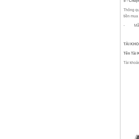
5 - Chuy
Thông qu
tiền m
- Mẫu nộ
TÀI KH
Tên Tài
Tài khoả