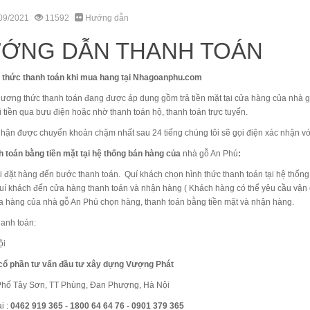
09/2021
11592
Hướng dẫn
ỚNG DẪN THANH TOÁN
 thức thanh toán khi mua hang tại Nhagoanphu.com
ng thức thanh toán đang được áp dụng gồm trả tiền mặt tại cửa hàng của nhà gỗ 
 tiền qua bưu điện hoặc nhờ thanh toán hộ, thanh toán trực tuyến.
nhận được chuyển khoản chậm nhất sau 24 tiếng chúng tôi sẽ gọi điện xác nhận v
h toán bằng tiền mặt tại hệ thống bán hàng của
nhà gỗ An Phú
:
đặt hàng đến bước thanh toán. Quí khách chọn hình thức thanh toán tại hệ thống 
uí khách đến cửa hàng thanh toán và nhận hàng ( Khách hàng có thể yêu cầu vận
a hàng của nhà gỗ An Phú chọn hàng, thanh toán bằng tiền mặt và nhận hàng.
hanh toán:
ội
cổ phần tư vấn đầu tư xây dựng Vượng Phát
 Phố Tây Sơn, TT Phùng, Đan Phượng, Hà Nội
i :
0462 919 365 - 1800 64 64 76 - 0901 379 365