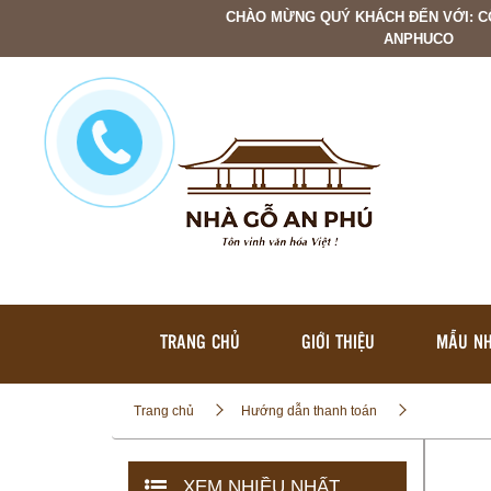
CHÀO MỪNG QUÝ KHÁCH ĐẾN VỚI: C
ANPHUCO
TRANG CHỦ
GIỚI THIỆU
MẪU NH
Trang chủ
Hướng dẫn thanh toán
XEM NHIỀU NHẤT