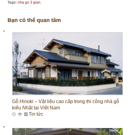
Tags:
nha go 3 gian
,
Bạn có thể quan tâm
Gỗ Hinoki – Vật liệu cao cấp trong thi công nhà gỗ
kiểu Nhật tại Việt Nam
Tin tức