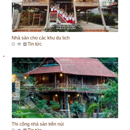
Nhà sàn cho các khu du lịch
Tin tức
Thi công nhà sàn trên núi