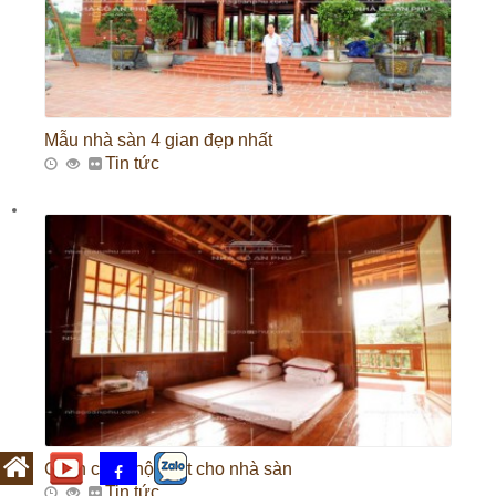
Mẫu nhà sàn 4 gian đẹp nhất
Tin tức
Cách chọn nội thất cho nhà sàn
Tin tức