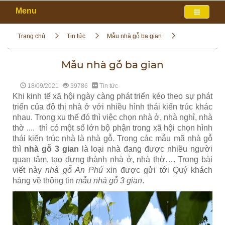
Menu
Trang chủ
Tin tức
Mẫu nhà gỗ ba gian
Mẫu nhà gỗ ba gian
18/09/2021
39786
Tin tức
Khi kinh tế xã hội ngày càng phát triển kéo theo sự phát
triển của đô thị nhà ở với nhiều hình thái kiến trúc khác
nhau. Trong xu thế đó thì việc chọn nhà ở, nhà nghỉ, nhà
thờ .... thì có một số lớn bộ phận trong xã hội chọn hình
thái kiến trúc nhà là nhà gỗ. Trong các mẫu mã nhà gỗ
thì
nhà gỗ 3 gian
là loại nhà đang được nhiều người
quan tâm, tạo dựng thành nhà ở, nhà thờ…. Trong bài
viết này
nhà gỗ An Phú
xin được gửi tới Quý khách
hàng về thông tin
mẫu nhà gỗ 3 gian
.