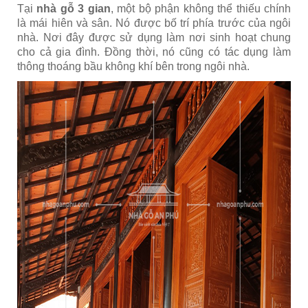
Tại
nhà gỗ 3 gian
, một bộ phận không thể thiếu chính
là mái hiên và sân. Nó được bố trí phía trước của ngôi
nhà. Nơi đây được sử dụng làm nơi sinh hoạt chung
cho cả gia đình. Đồng thời, nó cũng có tác dụng làm
thông thoáng bầu không khí bên trong ngôi nhà.