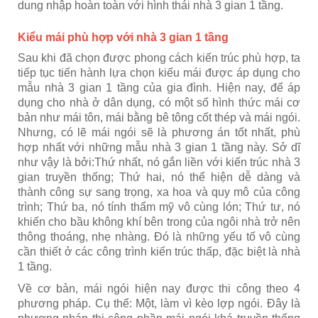
dung nhập hoàn toàn với hình thái nhà 3 gian 1 tầng.
Kiểu mái phù hợp với nhà 3 gian 1 tầng
Sau khi đã chọn được phong cách kiến trúc phù hợp, ta
tiếp tục tiến hành lựa chọn kiểu mái được áp dụng cho
mẫu nhà 3 gian 1 tầng của gia đình. Hiện nay, để áp
dụng cho nhà ở dân dụng, có một số hình thức mái cơ
bản như mái tôn, mái bằng bê tông cốt thép và mái ngói.
Nhưng, có lẽ mái ngói sẽ là phương án tốt nhất, phù
hợp nhất với những mẫu nhà 3 gian 1 tầng này. Sở dĩ
như vậy là bởi:Thứ nhất, nó gắn liền với kiến trúc nhà 3
gian truyền thống; Thứ hai, nó thể hiện dễ dàng và
thành công sự sang trọng, xa hoa và quy mô của công
trình; Thứ ba, nó tính thẩm mỹ vô cùng lón; Thứ tư, nó
khiến cho bầu không khí bên trong của ngôi nhà trở nên
thông thoáng, nhẹ nhàng. Đó là những yếu tố vô cùng
cần thiết ở các công trình kiến trúc thấp, đặc biệt là nhà
1 tầng.
Về cơ bản, mái ngói hiện nay được thi công theo 4
phương pháp. Cụ thể: Một, làm vì kèo lợp ngói. Đây là