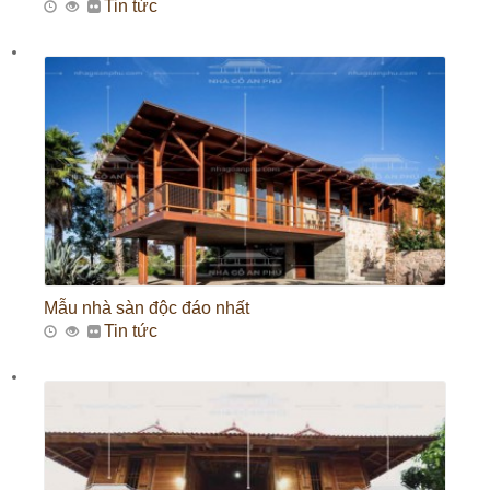
Tin tức
Mẫu nhà sàn độc đáo nhất
Tin tức