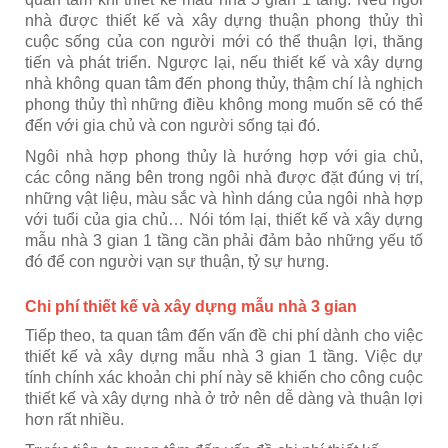
nhà được thiết kế và xây dựng thuận phong thủy thì
cuộc sống của con người mới có thể thuận lợi, thăng
tiến và phát triển. Ngược lại, nếu thiết kế và xây dựng
nhà không quan tâm đến phong thủy, thậm chí là nghịch
phong thủy thì những điều không mong muốn sẽ có thể
đến với gia chủ và con người sống tại đó.
Ngôi nhà hợp phong thủy là hướng hợp với gia chủ,
các công năng bên trong ngôi nhà được đặt đúng vị trí,
những vật liệu, màu sắc và hình dáng của ngôi nhà hợp
với tuổi của gia chủ… Nói tóm lại, thiết kế và xây dựng
mẫu nhà 3 gian 1 tầng cần phải đảm bảo những yếu tố
đó để con người vạn sự thuận, tỷ sự hưng.
Chi phí thiết kế và xây dựng mẫu nhà 3 gian
Tiếp theo, ta quan tâm đến vấn đề chi phí dành cho việc
thiết kế và xây dựng mẫu nhà 3 gian 1 tầng. Việc dự
tính chính xác khoản chi phí này sẽ khiến cho công cuộc
thiết kế và xây dựng nhà ở trở nên dễ dàng và thuận lợi
hơn rất nhiều.