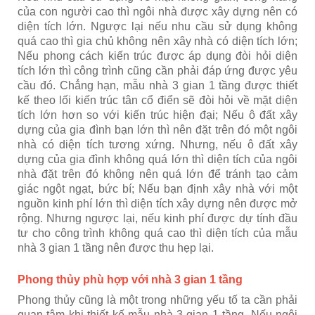
của con người cao thì ngôi nhà được xây dựng nên có
diện tích lớn. Ngược lại nếu nhu cầu sử dụng không
quá cao thì gia chủ không nên xây nhà có diện tích lớn;
Nếu phong cách kiến trúc được áp dụng đòi hỏi diện
tích lớn thì công trình cũng cần phải đáp ứng được yêu
cầu đó. Chẳng hạn, mẫu nhà 3 gian 1 tầng được thiết
kế theo lối kiến trúc tân cổ điển sẽ đòi hỏi về mặt diện
tích lớn hơn so với kiến trúc hiện đại; Nếu ô đất xây
dựng của gia đình bạn lớn thì nên đặt trên đó một ngôi
nhà có diện tích tương xứng. Nhưng, nếu ô đất xây
dựng của gia đình không quá lớn thì diện tích của ngôi
nhà đặt trên đó không nên quá lớn để tránh tạo cảm
giác ngột ngạt, bức bí; Nếu bạn định xây nhà với một
nguồn kinh phí lớn thì diện tích xây dựng nên được mở
rộng. Nhưng ngược lại, nếu kinh phí được dự tính đầu
tư cho công trình không quá cao thì diện tích của mẫu
nhà 3 gian 1 tầng nên được thu hẹp lại.
Phong thủy phù hợp với nhà 3 gian 1 tầng
Phong thủy cũng là một trong những yếu tố ta cần phải
quan tâm khi thiết kế mẫu nhà 3 gian 1 tầng. Nếu ngôi