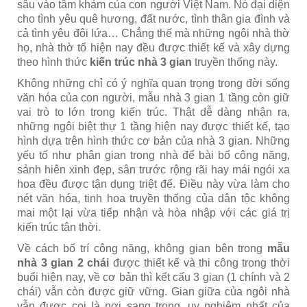
sâu vào tâm khảm của con người Việt Nam. Nó đại diện
cho tình yêu quê hương, đất nước, tình thân gia đình và
cả tình yêu đôi lứa… Chẳng thế mà những ngôi nhà thờ
họ, nhà thờ tổ hiện nay đều được thiết kế và xây dựng
theo hình thức
kiến trúc nhà 3 gian
truyền thống này.
Không những chỉ có ý nghĩa quan trọng trong đời sống
văn hóa của con người, mẫu nhà 3 gian 1 tầng còn giữ
vai trò to lớn trong kiến trúc. Thật dễ dàng nhận ra,
những ngôi biệt thự 1 tầng hiện nay được thiết kế, tạo
hình dựa trên hình thức cơ bản của nhà 3 gian. Những
yếu tố như phân gian trong nhà để bài bố công năng,
sảnh hiên xinh đẹp, sân trước rộng rãi hay mái ngói xa
hoa đều được tận dụng triệt để. Điều này vừa làm cho
nét văn hóa, tinh hoa truyền thống của dân tộc không
mai một lại vừa tiếp nhận và hòa nhập với các giá trị
kiến trúc tân thời.
Về cách bố trí công năng, không gian bên trong
mẫu
nhà 3 gian 2 chái
được thiết kế và thi công trong thời
buổi hiện nay, về cơ bản thì kết cấu 3 gian (1 chính và 2
chái) vẫn còn được giữ vững. Gian giữa của ngôi nhà
vẫn được coi là nơi sang trọng, uy nghiêm nhất của