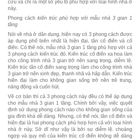
cứu và chỉ ra một số yếu tố phù hợp với loại hình nhà ở
này.
Phong cách
kiến trúc phù hợp với mẫu nhà 3 gian 1
tầng
Nói về nhà ở dân dụng, hiện nay có 3 phong cách được
áp dụng phổ biến nhất là hiện đại, tân cổ điển và cổ
điển. Có thể nói, mẫu nhà 3 gian 1 tầng phù hợp với cả
3 phong cách kiến trúc đó. Kiến trúc cổ điển xa hoa làm
cho công trình nhà 3 gian trở nên sang trọng, diễm lệ.
Kiến trúc tân cổ điển sang trọng làm cho công trình nhà
3 gian trở nên xinh đẹp, thanh nhã và hấp dẫn. Kiến trúc
hiện đại làm cho không gian sống trở nên trẻ trung,
năng động và cuốn hút.
Về cơ bản thì cả 3 phong cách này đều có thể áp dụng
cho mẫu nhà 3 gian 1 tầng. Chính bởi vậy, việc quyết
định sử dụng phong cách nào cho không gian sống của
gia đình khá dễ dàng. Nhưng, có thể nói, tân cổ điển và
hiện đại là hai phong cách phù hợp hơn cả với loại hình
nhà ở này. Sở dĩ như vậy là bởi sự diễm lệ. choáng
ngợp và quy mô của kiến trúc cổ điển không dễ dàng