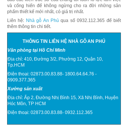
và cống hiến để không ngừng cho ra đời những sản
phẩm thiết kế mới nhất, có giá trị nhất.
Liên hệ:
Nhà gỗ An Phú
qua số 0932.112.365 để biết
thêm thông tin chi tiết.
THÔNG TIN LIÊN HỆ NHÀ GỖ AN PHÚ
Văn phòng tại Hồ Chí Minh
Địa chỉ: 410, Đường 3/2, Phường 12, Quận 10,
Tp.HCM
Điện thoại: 02873.00.83.88- 1800.64.64.76 -
0909.377.365
Xưởng sản xuất
Địa chỉ: Ấp 2, Đường Nhị Bình 15, Xã Nhị Bình, Huyện
Hóc Môn, TP HCM
Điện thoại: 02873.00.83.88- 0932.112.365