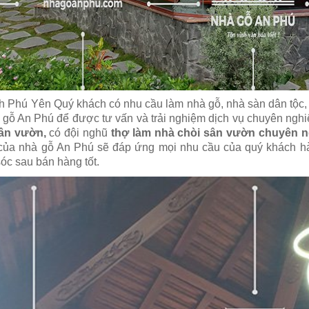
nh Phú Yên Quý khách có nhu cầu làm nhà gỗ, nhà sàn dân tộc, n
 gỗ An Phú để được tư vấn và trải nghiệm dịch vụ chuyên ngh
sân vườn,
có đội nghũ
thợ làm nhà chòi sân vườn chuyên n
ủa nhà gỗ An Phú sẽ đáp ứng mọi nhu cầu của quý khách hà
óc sau bán hàng tốt.