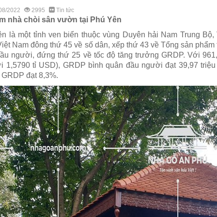
08/2022
2995
Tin tức
m nhà chòi sân vườn tại Phú Yên
n là một tỉnh ven biển thuộc vùng Duyên hải Nam Trung Bộ,
Việt Nam đông thứ 45 về số dân, xếp thứ 43 về Tổng sản phẩm
ầu người, đứng thứ 25 về tốc độ tăng trưởng GRDP. Với 961
i 1,5790 tỉ USD), GRDP bình quân đầu người đạt 39,97 triệu
 GRDP đạt 8,3%.