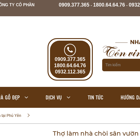
0909.377.365
1800.64.64.76
0932
ÔNG TY CỔ PHẦN
-
-
0909.377.365
1800.64.64.76
0932.112.365
À GỖ ĐẸP
DỊCH VỤ
TIN TỨC
HƯỚNG D
 tại Phú Yên
Thợ làm nhà chòi sân vườn 