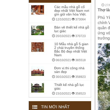
27/
Các mẫu nhà gỗ cổ
Thợ là
đẹp nhất Việt Nam nơi
gìn giữ văn hóa Việt.
Phú Yê
12/10/2021
373064
chính 
Bản vẽ thiết kế nhà gỗ
quân đ
lục giác
ứng vớ
20/10/2021
370723
trưởng
10 Mẫu nhà gỗ 5 gian
2 chái truyền thống
Bắc Bộ đẹp nhất Việt
Nam
06/10/2021
365518
Đơn vị thi công nhà
sàn đẹp
30/10/2021
358923
Thiết kế nhà gỗ lục
giác
15/10/2021
358523
TIN MỚI NHẤT