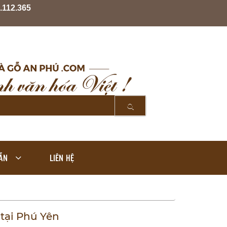
.112.365
ẪN
LIÊN HỆ
tại Phú Yên