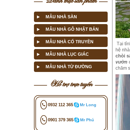
MẪU NHÀ SÀN
MẪU NHÀ GỖ NHẬT BẢN
MẪU NHÀ CỔ TRUYỀN
Tại tỉ
hệ nhà
MẪU NHÀ LỤC GIÁC
chòi 
vườn
c
MẪU NHÀ TỪ ĐƯỜNG
chăm s
Hỗ trợ trực tuyến
0932 112 365
Mr Long
0901 379 365
Mr Phú