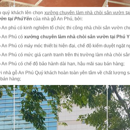
o quý khách lên chọn
xưởng chuyên làm nhà chòi sân vườn tạ
ườn tại PhúYên
của nhà gỗ An Phú, bởi:
 An phú có kinh nghiệm tổ chức thi công nhà chòi sân vườn ch
 An Phú có
xưởng chuyên làm nhà chòi sân vườn tại Phú 
 An Phú có máy móc thiết bị hiện đại, chế độ kiểm duyệt ngặt n
 An Phú có mức giá cạnh tranh trên thị trường làm nhà chòi sâ
 An Phú có chế độ bảo hành dài hạn, hậu mãi sau bán hàng;
i nhà gỗ An Phú Quý khách hoàn toàn yên tâm về chất lượng s
u bán hàng;