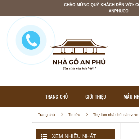
CHÀO MỪNG QUÝ KHÁCH ĐẾN VỚI: C
ANPHUCO
TRANG CHỦ
GIỚI THIỆU
MẪU NH
Trang chủ
Tin tức
Thợ làm nhà chòi sân vườn
XEM NHIỀU NHẤT