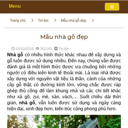
Menu
Trang chủ
Tin tức
Mẫu nhà gỗ đẹp
Mẫu nhà gỗ đẹp
16/10/2018
352163
Tin tức
Nhà gỗ
có nhiều hình thức khác nhau để xây dựng và
gỗ luôn được sử dụng nhiều. Đến nay, chúng vẫn được
đánh giá là một hình thức được ưa chuộng bởi những
người có điều kiện kinh tế thoải mái. Là loại nhà được
xây dựng với nguyên vật liệu là thân, cành của những
cây gỗ thật, có đường kính lớn, vững chắc được ráp
ghép thủ công để làm khung nhà và các chi tiết khác
như xà gồ, zui, mè, sàn, vách,… Suốt chiều dài thời
gian,
nhà gỗ,
vẫn luôn được sử dụng và ngày càng
hiện đại, xinh đẹp hơn, kiến trúc cũng phong phú hơn.