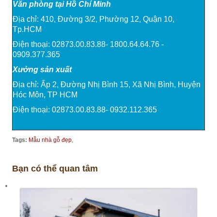
Văn phòng tại Hồ Chí Minh
Địa chỉ: 410, Đường 3/2, Phường 12, Quận 10,
Tp.HCM
Điện thoại: 02873.00.83.88- 1800.64.64.76 -
0909.377.365
Xưởng sản xuất
Địa chỉ: Ấp 2, Đường Nhị Bình 15, Xã Nhị Bình, Huyện
Hóc Môn, TP HCM
Điện thoại: 02873.00.83.88- 0932.112.365
Tags:
Mẫu nhà gỗ đẹp
,
Bạn có thể quan tâm