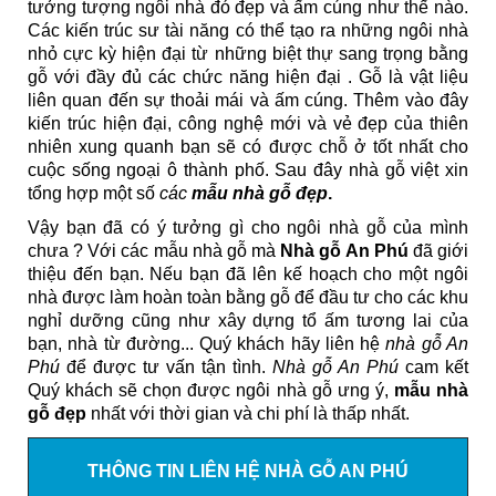
tưởng tượng ngôi nhà đó đẹp và ấm cúng như thế nào.
Các kiến trúc sư tài năng có thể tạo ra những ngôi nhà
nhỏ cực kỳ hiện đại từ những biệt thự sang trọng bằng
gỗ với đầy đủ các chức năng hiện đại . Gỗ là vật liệu
liên quan đến sự thoải mái và ấm cúng. Thêm vào đây
kiến trúc hiện đại, công nghệ mới và vẻ đẹp của thiên
nhiên xung quanh bạn sẽ có được chỗ ở tốt nhất cho
cuộc sống ngoại ô thành phố. Sau đây nhà gỗ việt xin
tổng hợp một số
các
mẫu nhà gỗ đẹp
.
Vậy bạn đã có ý tưởng gì cho ngôi nhà gỗ của mình
chưa ? Với các mẫu nhà gỗ mà
Nhà gỗ An Phú
đã giới
thiệu đến bạn. Nếu bạn đã lên kế hoạch cho một ngôi
nhà được làm hoàn toàn bằng gỗ để đầu tư cho các khu
nghỉ dưỡng cũng như xây dựng tổ ấm tương lai của
bạn, nhà từ đường... Quý khách hãy liên hệ
nhà gỗ An
Phú
để được tư vấn tận tình.
Nhà gỗ An Phú
cam kết
Quý khách sẽ chọn được ngôi nhà gỗ ưng ý,
mẫu nhà
gỗ đẹp
nhất với thời gian và chi phí là thấp nhất.
THÔNG TIN LIÊN HỆ NHÀ GỖ AN PHÚ