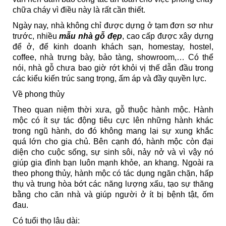
chữa cháy vì điều này là rất cần thiết.
Ngày nay, nhà không chỉ được dựng ở tạm đơn sơ như
trước, nhiều
mẫu nhà gỗ đẹp
, cao cấp được xây dựng
để ở, để kinh doanh khách sạn, homestay, hostel,
coffee, nhà trưng bày, bảo tàng, showroom,… Có thể
nói, nhà gỗ chưa bao giờ rớt khỏi vị thế dẫn đầu trong
các kiểu kiến trúc sang trọng, ấm áp và đầy quyền lực.
Về phong thủy
Theo quan niệm thời xưa, gỗ thuộc hành mộc. Hành
mộc có ít sự tác động tiêu cực lên những hành khác
trong ngũ hành, do đó không mang lại sự xung khắc
quá lớn cho gia chủ. Bên cạnh đó, hành mộc còn đại
diện cho cuộc sống, sự sinh sôi, nảy nở và vì vậy nó
giúp gia đình bạn luôn mạnh khỏe, an khang. Ngoài ra
theo phong thủy, hành mộc có tác dụng ngăn chặn, hấp
thụ và trung hòa bớt các năng lượng xấu, tạo sự thăng
bằng cho căn nhà và giúp người ở ít bị bệnh tật, ốm
đau.
Có tuổi thọ lâu dài: