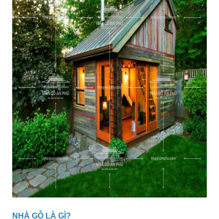
NHÀ GỖ LÀ GÌ?