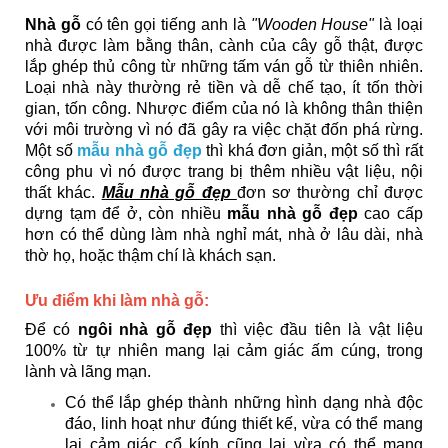
Nhà gỗ
có tên gọi tiếng anh là
"Wooden House"
là loại
nhà được làm bằng thân, cành của cây gỗ thật, được
lắp ghép thủ công từ những tấm ván gỗ từ thiên nhiên.
Loại nhà này thường rẻ tiền và dễ chế tạo, ít tốn thời
gian, tốn công. Nhược điểm của nó là không thân thiện
với môi trường vì nó đã gây ra việc chặt đốn phá rừng.
Một số
mẫu nhà gỗ đẹp
thì khá đơn giản, một số thì rất
công phu vì nó được trang bị thêm nhiều vật liệu, nội
thất khác.
Mẫu nhà gỗ đẹp
đơn sơ thường chỉ được
dựng tạm để ở, còn nhiều
mẫu nhà gỗ đẹp
cao cấp
hơn có thể dùng làm nhà nghỉ mát, nhà ở lâu dài, nhà
thờ họ, hoặc thậm chí là khách sạn.
Ưu điểm khi làm nhà gỗ:
Để có
ngôi nhà gỗ đẹp
thì việc đầu tiên là vật liệu
100% từ tự nhiên mang lại cảm giác ấm cúng, trong
lành và lãng mạn.
Có thể lắp ghép thành những hình dạng nhà độc
đáo, linh hoạt như đúng thiết kế, vừa có thể mang
lại cảm giác cổ kính cũng lại vừa có thể mang