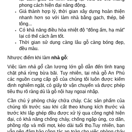
phong cách hiện đại năng động.
Giá thành hợp lý, thời gian xây dựng hoàn thiện
nhanh hơn so với làm nhà bằng gạch, thép, bê
tông...
Có khả năng điều hòa nhiệt độ “đông ấm, hạ mát”
lại có thể cách âm tốt.
Thời gian sử dụng càng lâu gỗ càng bóng đẹp,
đều màu.
Nhược điểm khi làm
nhà gỗ
:
Việc làm
nhà gỗ
cần lượng lớn gỗ dẫn đến tình trạng
chặt phá rừng bừa bãi. Tuy nhiên, tại nhà gỗ An Phú
các nguồn cung cấp gỗ của chúng tôi luôn được kiểm
định nghiêm ngặt, có giấy tờ vận chuyển và được phép
tiêu thụ rõ ràng dù là gỗ nội hay ngoại nhập.
Cần chú ý phòng cháy chữa cháy. Các sản phẩm của
chúng tôi trước sau khi cắt theo khung kích thước và
trước khi lắp ghép đều được xử lý qua công nghệ hiện
đại, có khả năng chống cháy, chống ngập úng, co dãn,
phồng rộp và mối mọt, kéo dài tuổi thọ.Tuy nhiên, bạn
vẫn nên đảm bảo công tác an toàn cho việc phòng cháy