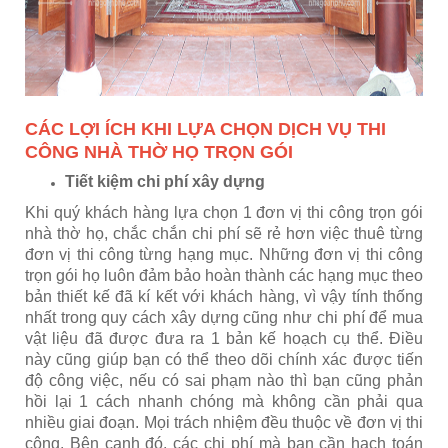
CÁC LỢI ÍCH KHI LỰA CHỌN DỊCH VỤ THI
CÔNG NHÀ THỜ HỌ TRỌN GÓI
Tiết kiệm chi phí xây dựng
Khi quý khách hàng lựa chọn 1 đơn vị thi công trọn gói
nhà thờ họ, chắc chắn chi phí sẽ rẻ hơn việc thuê từng
đơn vị thi công từng hạng mục. Những đơn vị thi công
trọn gói họ luôn đảm bảo hoàn thành các hạng mục theo
bản thiết kế đã kí kết với khách hàng, vì vậy tính thống
nhất trong quy cách xây dựng cũng như chi phí để mua
vật liệu đã được đưa ra 1 bản kế hoạch cụ thể. Điều
này cũng giúp bạn có thể theo dõi chính xác được tiến
độ công việc, nếu có sai phạm nào thì bạn cũng phản
hồi lại 1 cách nhanh chóng mà không cần phải qua
nhiều giai đoạn. Mọi trách nhiệm đều thuộc về đơn vị thi
công. Bên cạnh đó, các chi phí mà bạn cần hạch toán