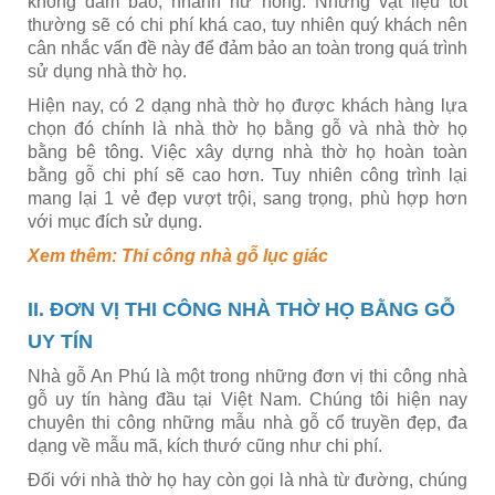
không đảm bảo, nhanh hư hỏng. Những vật liệu tốt
thường sẽ có chi phí khá cao, tuy nhiên quý khách nên
cân nhắc vấn đề này để đảm bảo an toàn trong quá trình
sử dụng nhà thờ họ.
Hiện nay, có 2 dạng nhà thờ họ được khách hàng lựa
chọn đó chính là nhà thờ họ bằng gỗ và nhà thờ họ
bằng bê tông. Việc xây dựng nhà thờ họ hoàn toàn
bằng gỗ chi phí sẽ cao hơn. Tuy nhiên công trình lại
mang lại 1 vẻ đẹp vượt trội, sang trọng, phù hợp hơn
với mục đích sử dụng.
Xem thêm:
Thi công nhà gỗ lục giác
II. ĐƠN VỊ THI CÔNG NHÀ THỜ HỌ BẰNG GỖ
UY TÍN
Nhà gỗ An Phú là một trong những đơn vị thi công nhà
gỗ uy tín hàng đầu tại Việt Nam. Chúng tôi hiện nay
chuyên thi công những mẫu nhà gỗ cổ truyền đẹp, đa
dạng về mẫu mã, kích thướ cũng như chi phí.
Đối với nhà thờ họ hay còn gọi là nhà từ đường, chúng