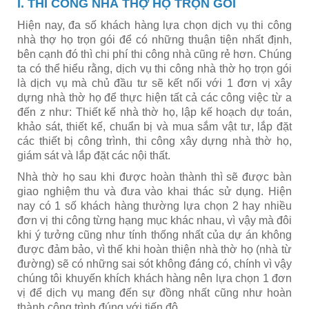
I. THI CÔNG NHÀ THỢ HỌ TRỌN GÓI
Hiện nay, đa số khách hàng lựa chọn dịch vụ thi công
nhà thợ họ trọn gói để có những thuận tiện nhất định,
bên cạnh đó thì chi phí thi công nhà cũng rẻ hơn. Chúng
ta có thể hiểu rằng, dịch vụ thi công nhà thờ họ trọn gói
là dịch vụ mà chủ đầu tư sẽ kết nối với 1 đơn vị xây
dựng nhà thờ họ để thực hiện tất cả các công việc từ a
đến z như: Thiết kế nhà thờ họ, lập kế hoạch dự toán,
khảo sát, thiết kế, chuẩn bị và mua sắm vật tư, lắp đặt
các thiết bị công trình, thi công xây dựng nhà thờ họ,
giám sát và lắp đặt các nội thất.
Nhà thờ họ sau khi được hoàn thành thì sẽ được bàn
giao nghiệm thu và đưa vào khai thác sử dụng. Hiện
nay có 1 số khách hàng thường lựa chọn 2 hay nhiều
đơn vị thi công từng hạng mục khác nhau, vì vậy mà đôi
khi ý tưởng cũng như tính thống nhất của dự án không
được đảm bảo, vì thế khi hoàn thiện nhà thờ họ (nhà từ
đường) sẽ có những sai sót không đáng có, chính vì vậy
chúng tôi khuyến khích khách hàng nên lựa chọn 1 đơn
vị để dịch vụ mang đến sự đồng nhất cũng như hoàn
thành công trình đúng với tiến độ.