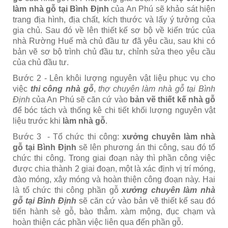
làm nhà gỗ tại Bình Định
của An Phú sẽ khảo sát hiện
trang địa hình, địa chất, kích thước và lấy ý tưởng của
gia chủ. Sau đó về lên thiết kế sơ bộ về kiến trúc của
nhà Rường Huế mà chủ đầu tư đã yêu cầu, sau khi có
bản vẽ sơ bộ trình chủ đầu tư, chỉnh sửa theo yêu cầu
của chủ đầu tư.
Bước 2 - Lên khôi lượng nguyên vật liệu phục vụ cho
việc
thi công nhà gỗ
,
thợ chuyên làm nhà gỗ tại Bình
Định
của An Phú sẽ căn cứ vào
bản
vẽ thiết kế nhà gỗ
để bóc tách và thống kê chi tiết khối lượng nguyên vật
liệu trước khi
làm nhà gỗ
.
Bước 3 - Tổ chức thi công:
xưởng chuyên làm nhà
gỗ tại Bình Định
sẽ lên phương án thi công, sau đó tổ
chức thi công. Trong giai đoạn này thì phần công việc
được chia thành 2 giai đoạn, một là xác định vị trí móng,
đào móng, xây móng và hoàn thiện công đoạn này. Hai
là tổ chức thi công phần gỗ
xưởng chuyên làm nhà
gỗ tại Bình Định
sẽ căn cứ vào bản vẽ thiết kế sau đó
tiến hành sẻ gỗ, bào thẳm. xàm mộng, đục chạm và
hoàn thiện các phần việc liên qua đến phần gỗ.