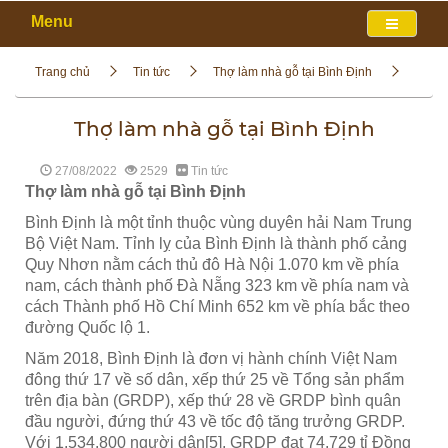
Menu
Trang chủ
Tin tức
Thợ làm nhà gỗ tại Bình Định
Thợ làm nhà gỗ tại Bình Định
27/08/2022
2529
Tin tức
Thợ làm nhà gỗ tại Bình Định
Bình Định là một tỉnh thuộc vùng duyên hải Nam Trung
Bộ Việt Nam. Tỉnh lỵ của Bình Định là thành phố cảng
Quy Nhơn nằm cách thủ đô Hà Nội 1.070 km về phía
nam, cách thành phố Đà Nẵng 323 km về phía nam và
cách Thành phố Hồ Chí Minh 652 km về phía bắc theo
đường Quốc lộ 1.
Năm 2018, Bình Định là đơn vị hành chính Việt Nam
đông thứ 17 về số dân, xếp thứ 25 về Tổng sản phẩm
trên địa bàn (GRDP), xếp thứ 28 về GRDP bình quân
đầu người, đứng thứ 43 về tốc độ tăng trưởng GRDP.
Với 1.534.800 người dân[5], GRDP đạt 74.729 tỉ Đồng