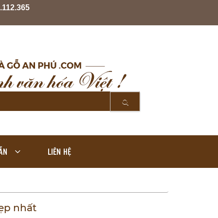
.112.365
ẪN
LIÊN HỆ
ẹp nhất