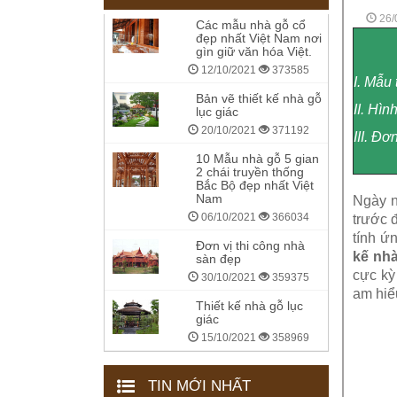
26/
Các mẫu nhà gỗ cổ
đẹp nhất Việt Nam nơi
gìn giữ văn hóa Việt.
12/10/2021
373585
I. Mẫu
Bản vẽ thiết kế nhà gỗ
II. Hì
lục giác
20/10/2021
371192
III. Đ
10 Mẫu nhà gỗ 5 gian
2 chái truyền thống
Bắc Bộ đẹp nhất Việt
Nam
Ngày n
06/10/2021
366034
trước 
tính ứ
Đơn vị thi công nhà
kế nhà
sàn đẹp
cực kỳ 
30/10/2021
359375
am hiể
Thiết kế nhà gỗ lục
giác
15/10/2021
358969
TIN MỚI NHẤT