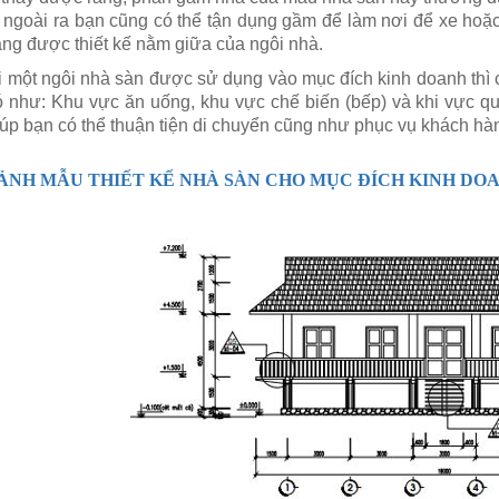
, ngoài ra bạn cũng có thể tận dụng gầm để làm nơi để xe ho
ang được thiết kế nằm giữa của ngôi nhà.
i một ngôi nhà sàn được sử dụng vào mục đích kinh doanh thì
ó như: Khu vực ăn uống, khu vực chế biến (bếp) và khi vực q
iúp bạn có thể thuận tiện di chuyển cũng như phục vụ khách hàn
ẢNH MẪU THIẾT KẾ NHÀ SÀN CHO MỤC ĐÍCH KINH DO