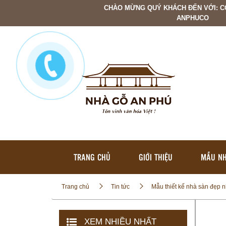
CHÀO MỪNG QUÝ KHÁCH ĐẾN VỚI: C
ANPHUCO
TRANG CHỦ
GIỚI THIỆU
MẪU NH
Trang chủ
Tin tức
Mẫu thiết kế nhà sàn đẹp n
XEM NHIỀU NHẤT