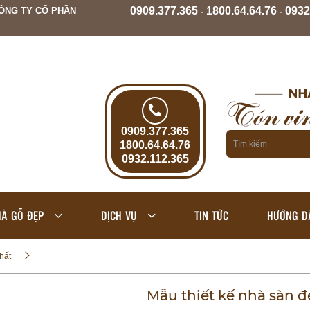
0909.377.365
1800.64.64.76
0932
ÔNG TY CỔ PHẦN
-
-
0909.377.365
1800.64.64.76
0932.112.365
À GỖ ĐẸP
DỊCH VỤ
TIN TỨC
HƯỚNG D
hất
Mẫu thiết kế nhà sàn đ