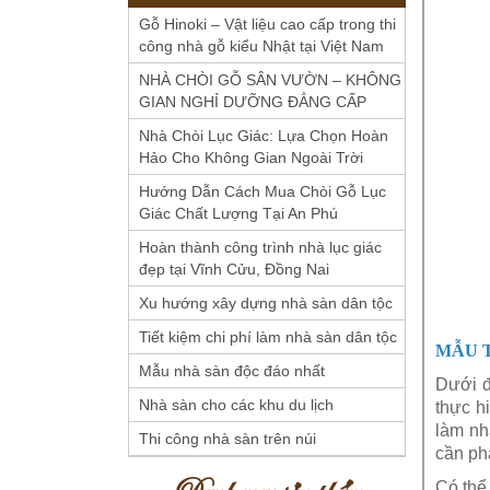
Gỗ Hinoki – Vật liệu cao cấp trong thi
công nhà gỗ kiểu Nhật tại Việt Nam
NHÀ CHÒI GỖ SÂN VƯỜN – KHÔNG
GIAN NGHỈ DƯỠNG ĐẲNG CẤP
Nhà Chòi Lục Giác: Lựa Chọn Hoàn
Hảo Cho Không Gian Ngoài Trời
Hướng Dẫn Cách Mua Chòi Gỗ Lục
Giác Chất Lượng Tại An Phú
Hoàn thành công trình nhà lục giác
đẹp tại Vĩnh Cửu, Đồng Nai
Xu hướng xây dựng nhà sàn dân tộc
Tiết kiệm chi phí làm nhà sàn dân tộc
MẪU T
Mẫu nhà sàn độc đáo nhất
Dưới đ
Nhà sàn cho các khu du lịch
thực h
làm nh
Thi công nhà sàn trên núi
cần ph
Danh mục sản phẩm
Có thể