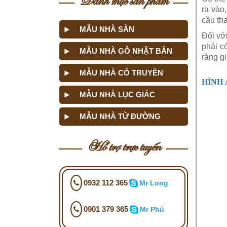
ra vào
cầu th
MẪU NHÀ SÀN
Đối vớ
phải c
MẪU NHÀ GỖ NHẬT BẢN
ràng g
MẪU NHÀ CỔ TRUYỀN
HÌNH 
MẪU NHÀ LỤC GIÁC
MẪU NHÀ TỪ ĐƯỜNG
Hỗ trợ trực tuyến
0932 112 365
Mr Long
0901 379 365
Mr Phú