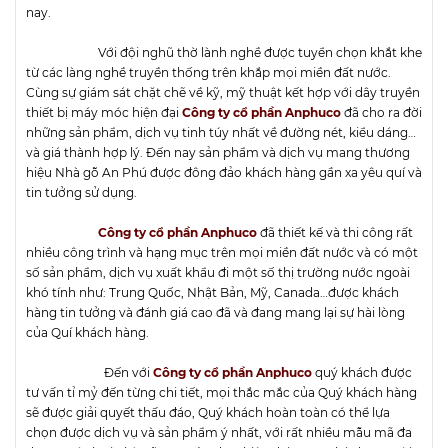
nay.
Với đội nghũ thờ lành nghề được tuyển chọn khắt khe
từ các làng nghề truyền thống trên khắp mọi miền đất nước.
Cùng sự giám sát chặt chẽ về kỹ, mỹ thuật kết hợp với dây truyền
thiết bị máy móc hiện đại
Công ty cổ phần Anphuco
đã cho ra đời
những sản phẩm, dịch vụ tinh túy nhất về đường nét, kiểu dáng…
và giá thành hợp lý. Đến nay sản phẩm và dịch vụ mang thương
hiệu Nhà gỗ An Phú được đông đảo khách hàng gần xa yêu quí và
tin tưởng sử dụng.
Công ty cổ phần Anphuco
đã thiết kế và thi công rất
nhiều công trình và hạng mục trên mọi miền đất nước và có một
số sản phẩm, dịch vụ xuất khẩu đi một số thị trường nước ngoài
khó tính như: Trung Quốc, Nhật Bản, Mỹ, Canada…được khách
hàng tin tưởng và đánh giá cao đã và đang mang lại sự hài lòng
của Quí khách hàng.
Đến với
Công ty cổ phần Anphuco
quý khách được
tư vấn tỉ mỷ đến từng chi tiết, mọi thắc mắc của Quý khách hàng
sẽ được giải quyết thấu đáo, Quý khách hoàn toàn có thể lựa
chọn được dịch vụ và sản phẩm ý nhất, với rất nhiều mẫu mã đa