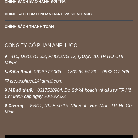
CHÍNH SÁCH BẢO HÀNH ĐỔI TRẢ
CHÍNH SÁCH GIAO, NHẬN HÀNG VÀ KIỂM HÀNG
CHÍNH SÁCH THANH TOÁN
CÔNG TY CỔ PHẦN ANPHUCO
410, ĐƯỜNG 3/2, PHƯỜNG 12, QUẬN 10, TP HỒ CHÍ
MINH
Điện thoại:
0909.377.365 - 1800.64.64.76 - 0932.112.365
jsc.anphuco1@gmail.com
Mã số thuế:
0317528984. Do Sở kế hoạch và đầu tư TP Hồ
Chí Minh cấp ngày 20/10/2022
Xưởng:
353/11, Nhị Bình 15, Nhị Bình, Hóc Môn, TP. Hồ Chí
Minh.