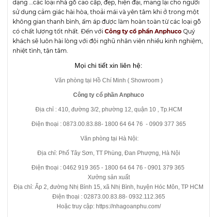
dạng …các loại nhà gỗ cao cấp, đẹp, hiện đại, mang lại cho người
sử dụng cảm giác hài hòa, thoải mái và yên tâm khi ở trong một
không gian thanh bình, ấm áp được làm hoàn toàn từ các loại gỗ
có chất lượng tốt nhất. Đến với
Công ty cổ phần Anphuco
Quý
khách sẽ luôn hài lòng với đội nghũ nhân viên nhiều kinh nghiệm,
nhiệt tình, tận tâm.
Mọi chi tiết xin liên hệ:
Văn phòng tại Hồ Chí Minh ( Showroom )
Công ty cổ phần Anphuco
Địa chỉ : 410, đường 3/2, phường 12, quận 10 , Tp.HCM
Điện thoại : 0873.00.83.88- 1800 64 64 76 - 0909 377 365
Văn phòng tại Hà Nội:
Địa chỉ: Phố Tây Sơn, TT Phùng, Đan Phượng, Hà Nội
Điện thoại : 0462 919 365 - 1800 64 64 76 - 0901 379 365
Xưởng sản xuất
Địa chỉ: Ấp 2, đường Nhị Bình 15, xã Nhị Bình, huyện Hóc Môn, TP HCM
Điện thoại : 02873.00.83.88- 0932.112.365
Hoặc truy cập: https://nhagoanphu.com/