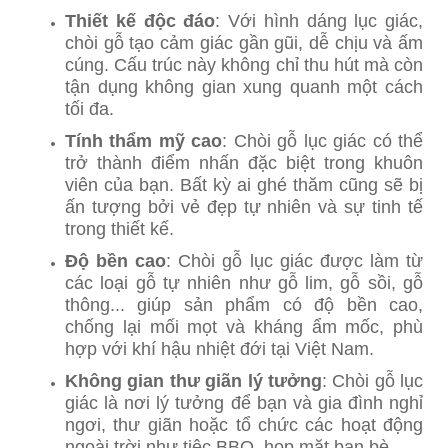
Thiết kế độc đáo
: Với hình dáng lục giác,
chòi gỗ tạo cảm giác gần gũi, dễ chịu và ấm
cúng. Cấu trúc này không chỉ thu hút mà còn
tận dụng không gian xung quanh một cách
tối đa.
Tính thẩm mỹ cao
: Chòi gỗ lục giác có thể
trở thành điểm nhấn đặc biệt trong khuôn
viên của bạn. Bất kỳ ai ghé thăm cũng sẽ bị
ấn tượng bởi vẻ đẹp tự nhiên và sự tinh tế
trong thiết kế.
Độ bền cao
: Chòi gỗ lục giác được làm từ
các loại gỗ tự nhiên như gỗ lim, gỗ sồi, gỗ
thông... giúp sản phẩm có độ bền cao,
chống lại mối mọt và kháng ẩm mốc, phù
hợp với khí hậu nhiệt đới tại Việt Nam.
Không gian thư giãn lý tưởng
: Chòi gỗ lục
giác là nơi lý tưởng để bạn và gia đình nghỉ
ngơi, thư giãn hoặc tổ chức các hoạt động
ngoài trời như tiệc BBQ, họp mặt bạn bè.