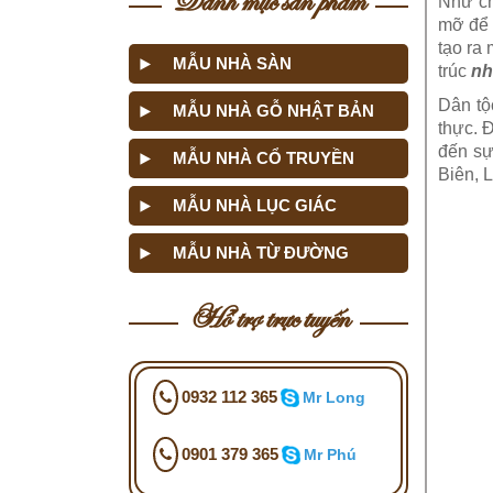
Như ch
mỡ để 
tạo ra
MẪU NHÀ SÀN
trúc
nh
Dân tộ
MẪU NHÀ GỖ NHẬT BẢN
thực. 
đến sự
MẪU NHÀ CỔ TRUYỀN
Biên, 
MẪU NHÀ LỤC GIÁC
MẪU NHÀ TỪ ĐƯỜNG
Hỗ trợ trực tuyến
0932 112 365
Mr Long
0901 379 365
Mr Phú