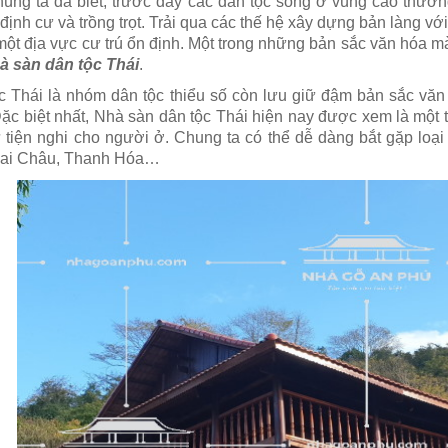
úng ta đã biết, trước đây các dân tộc sống ở vùng cao thườn
định cư và trồng trọt. Trải qua các thế hệ xây dựng bản làng v
 một địa vực cư trú ổn định. Một trong những bản sắc văn hóa 
à sàn dân tộc Thái
.
c Thái là nhóm dân tộc thiểu số còn lưu giữ đậm bản sắc văn
Đặc biệt nhất, Nhà sàn dân tộc Thái hiện nay được xem là một 
 tiện nghi cho người ở. Chung ta có thể dễ dàng bắt gặp loại 
Lai Châu, Thanh Hóa…