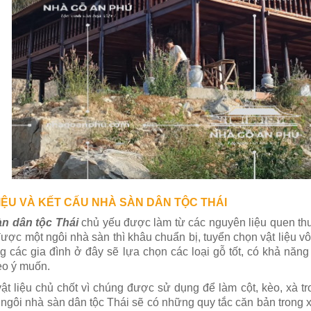
IỆU VÀ KẾT CẤU NHÀ SÀN DÂN TỘC THÁI
n dân tộc Thái
chủ yếu được làm từ các nguyên liệu quen thu
ược một ngôi nhà sàn thì khâu chuẩn bị, tuyển chọn vật liệu v
 các gia đình ở đây sẽ lựa chọn các loại gỗ tốt, có khả năng
eo ý muốn.
vật liệu chủ chốt vì chúng được sử dụng để làm cột, kèo, xà 
ngôi nhà sàn dân tộc Thái sẽ có những quy tắc căn bản trong xâ