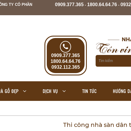
0909.377.365
1800.64.64.76
0932
ÔNG TY CỔ PHẦN
-
-
0909.377.365
1800.64.64.76
0932.112.365
À GỖ ĐẸP
DỊCH VỤ
TIN TỨC
HƯỚNG D
Thi công nhà sàn dân t