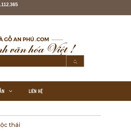
.112.365
ẪN
LIÊN HỆ
ộc thái