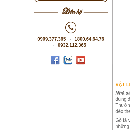
Liên hệ
0909.377.365
1800.64.64.76
-
0932.112.365
-
VẬT L
Nhà sà
dựng đ
Thường
đẽo th
Gỗ là 
những 