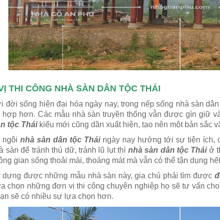
VỊ THI CÔNG NHÀ SÀN DÂN TỘC THÁI
i đời sống hiện đại hóa ngày nay, trong nếp sống nhà sàn dân
 hợp hơn. Các mẫu nhà sàn truyền thống vẫn được gìn giữ v
n tộc Thái
kiểu mới cũng dần xuất hiện, tạo nên một bản sắc 
 ngôi
nhà sàn dân tộc Thái
ngày nay hướng tới sự tiện ích, 
 sàn để tránh thú dữ, tránh lũ lụt thì
nhà sàn dân tộc Thái
ở t
ông gian sống thoải mái, thoáng mát mà vẫn có thể tận dụng hết
 dựng được những mẫu nhà sàn này, gia chủ phải tìm được
đ
ựa chọn những đơn vị thi công chuyên nghiệp họ sẽ tư vấn c
bạn sẽ có nhiều sự lựa chọn hơn.