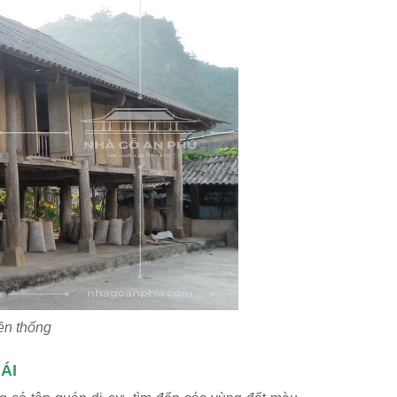
ền thống
ÁI