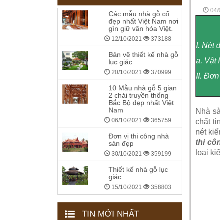
04/
Các mẫu nhà gỗ cổ
đẹp nhất Việt Nam nơi
gìn giữ văn hóa Việt.
12/10/2021
373188
I. Nét 
Bản vẽ thiết kế nhà gỗ
a. Vật 
lục giác
20/10/2021
370999
II. Đơ
10 Mẫu nhà gỗ 5 gian
2 chái truyền thống
Bắc Bộ đẹp nhất Việt
Nam
Nhà sà
06/10/2021
365759
chất ti
nét ki
Đơn vị thi công nhà
thi cô
sàn đẹp
loại ki
30/10/2021
359199
Thiết kế nhà gỗ lục
giác
15/10/2021
358803
TIN MỚI NHẤT