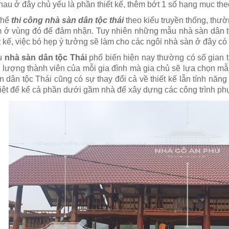
hau ở đây chủ yếu là phần thiết kế, thêm bớt 1 số hạng mục the
thể
thi công nhà sàn dân tộc thái
theo kiểu truyền thống, thườ
 ở vùng đó để đảm nhận. Tuy nhiên những mẫu nhà sàn dân tộc 
ết kế, việc bó hẹp ý tưởng sẽ làm cho các ngôi nhà sàn ở đây c
ấu
nhà sàn dân tộc Thái
phổ biến hiện nay thường có số gian từ
 lượng thành viên của mỗi gia đình mà gia chủ sẽ lựa chọn m
n dân tộc Thái cũng có sự thay đổi cả về thiết kế lẫn tính nă
riệt để kể cả phần dưới gầm nhà để xây dựng các công trình ph