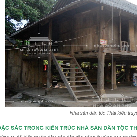
Nhà sàn dân tộc Thái kiểu truy
ĐẶC SẮC TRONG KIẾN TRÚC NHÀ SÀN DÂN TỘC TH