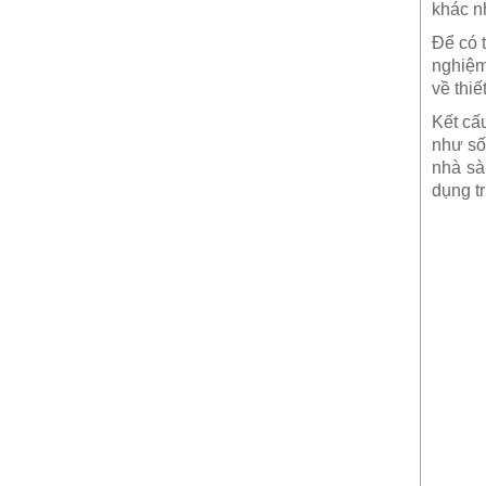
khác n
Để có 
nghiệm
về thi
Kết c
như số
nhà sà
dụng t