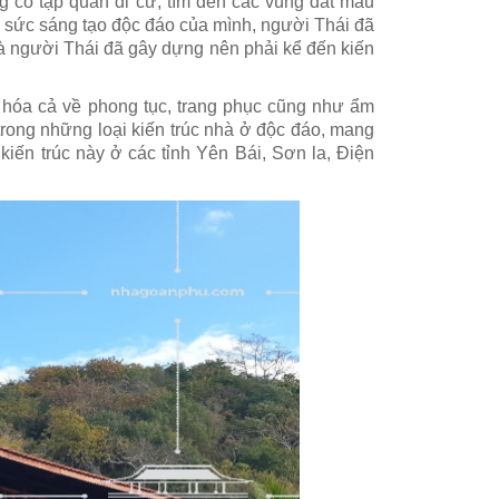
g có tập quán di cư, tìm đến các vùng đất màu
ới sức sáng tạo độc đáo của mình, người Thái đã
mà người Thái đã gây dựng nên phải kể đến kiến
 hóa cả về phong tục, trang phục cũng như ẩm
trong những loại kiến trúc nhà ở độc đáo, mang
kiến trúc này ở các tỉnh Yên Bái, Sơn la, Điện