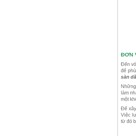
ĐƠN 
Đến vớ
để phù
sàn dâ
Những
làm nhà
một kh
Để xây
Việc l
từ đó 