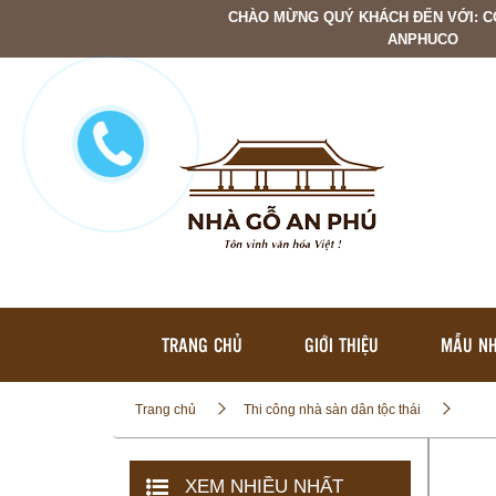
CHÀO MỪNG QUÝ KHÁCH ĐẾN VỚI: C
ANPHUCO
TRANG CHỦ
GIỚI THIỆU
MẪU NH
Trang chủ
Thi công nhà sàn dân tộc thái
XEM NHIỀU NHẤT