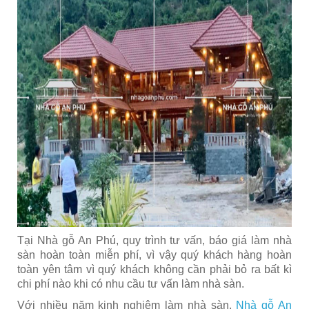
Tại Nhà gỗ An Phú, quy trình tư vấn, báo giá làm nhà
sàn hoàn toàn miễn phí, vì vậy quý khách hàng hoàn
toàn yên tâm vì quý khách không cần phải bỏ ra bất kì
chi phí nào khi có nhu cầu tư vấn làm nhà sàn.
Với nhiều năm kinh nghiệm làm nhà sàn,
Nhà gỗ An