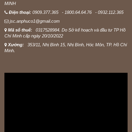
MINH
Điện thoại:
0909.377.365 - 1800.64.64.76 - 0932.112.365
jsc.anphuco1@gmail.com
Mã số thuế:
0317528984. Do Sở kế hoạch và đầu tư TP Hồ
Chí Minh cấp ngày 20/10/2022
Xưởng:
353/11, Nhị Bình 15, Nhị Bình, Hóc Môn, TP. Hồ Chí
Minh.