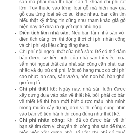
sẵn mà phải mua thì bạn cần 1 khoản chi phí rất
lớn. Tuỳ thuộc vào từng loại gỗ mà hiện nay giá
gỗ của từng loại sẽ có sự khác nhau, bạn cần tìm
hiểu thật kỹ thông tin cũng như tham khảo giá gỗ
hiện nay để đưa ra quyết định phù hợp.
Diện tích làm nhà sàn:
Nếu bạn làm nhà sàn với
diện tích càng lớn thì đồng thời chi phí nhân công
và chi phí vật liệu cũng tăng theo.
Chi phí nội ngoại thất của nhà sàn: Để có thể đảm
bảo được sự tiện nghi của nhà sàn thì việc mua
sắm nội ngoại thất của nhà sàn cũng cần phải cân
nhắc và dự trù chi phí. Một số hạng mục có chi phí
cao như: lan can, sân vườn, hòn non bộ, bàn ghế,
giường tủ…
Chi phí thiết kế:
Ngày nay, nhà sàn luôn được
xây dựng dựa vào bản vẽ thiết kế, bởi phải có bản
vẽ thiết kế thì bạn mới biết được mẫu nhà mình
mong muốn xây dựng, đơn vị thi công cũng nhìn
vào bản vẽ tiến hành thi công đúng như thiết kế.
Chi phí nhân công:
Khi đã có được bản vẽ thì
bạn sẽ tìm đơn vị chuyên thi công nhà sàn để thực
hiện việc xây dựng nhà. Vì vậy chi phí để thuê