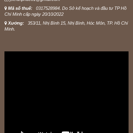
Mã số thuế:
0317528984. Do Sở kế hoạch và đầu tư TP Hồ
Chí Minh cấp ngày 20/10/2022
Xưởng:
353/11, Nhị Bình 15, Nhị Bình, Hóc Môn, TP. Hồ Chí
Minh.