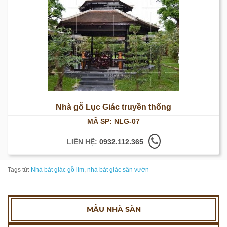
Nhà gỗ Lục Giác truyền thống
MÃ SP: NLG-07
LIÊN HỆ:
0932.112.365
Tags từ:
Nhà bát giác gỗ lim
,
nhà bát giác sân vườn
MẪU NHÀ SÀN