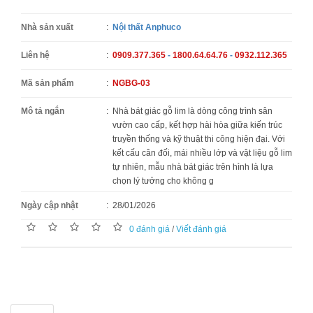
Nhà sản xuất
:
Nội thất Anphuco
Liên hệ
:
0909.377.365
-
1800.64.64.76
-
0932.112.365
Mã sản phẩm
:
NGBG-03
Mô tả ngắn
:
Nhà bát giác gỗ lim là dòng công trình sân
vườn cao cấp, kết hợp hài hòa giữa kiến trúc
truyền thống và kỹ thuật thi công hiện đại. Với
kết cấu cân đối, mái nhiều lớp và vật liệu gỗ lim
tự nhiên, mẫu nhà bát giác trên hình là lựa
chọn lý tưởng cho không g
Ngày cập nhật
:
28/01/2026
0 đánh giá
/
Viết đánh giá