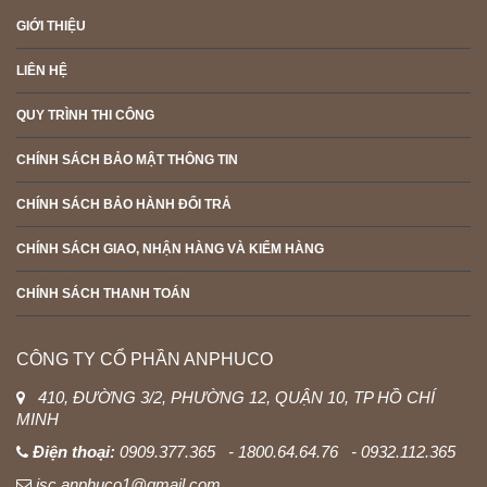
GIỚI THIỆU
LIÊN HỆ
QUY TRÌNH THI CÔNG
CHÍNH SÁCH BẢO MẬT THÔNG TIN
CHÍNH SÁCH BẢO HÀNH ĐỔI TRẢ
CHÍNH SÁCH GIAO, NHẬN HÀNG VÀ KIỂM HÀNG
CHÍNH SÁCH THANH TOÁN
CÔNG TY CỔ PHẦN ANPHUCO
410, ĐƯỜNG 3/2, PHƯỜNG 12, QUẬN 10, TP HỒ CHÍ
MINH
Điện thoại:
0909.377.365 - 1800.64.64.76 - 0932.112.365
jsc.anphuco1@gmail.com