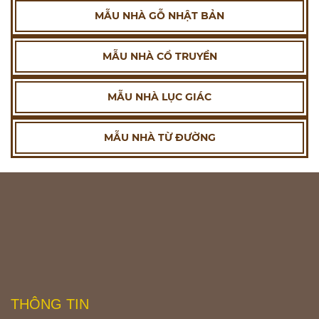
MẪU NHÀ GỖ NHẬT BẢN
MẪU NHÀ CỔ TRUYỀN
MẪU NHÀ LỤC GIÁC
MẪU NHÀ TỪ ĐƯỜNG
THÔNG TIN