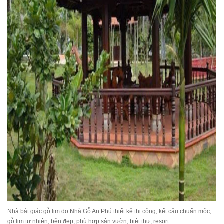
Nhà bát giác gỗ lim do Nhà Gỗ An Phú thiết kế thi công, kết cấu chuẩn mộc,
gỗ lim tự nhiên, bền đẹp, phù hợp sân vườn, biệt thự, resort.