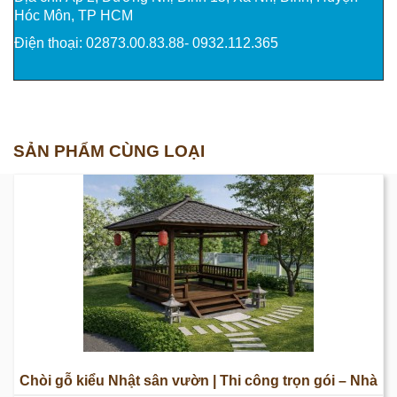
Hóc Môn, TP HCM
Điện thoại: 02873.00.83.88- 0932.112.365
SẢN PHẨM CÙNG LOẠI
Chòi gỗ kiểu Nhật sân vườn | Thi công trọn gói – Nhà