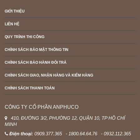
GIỚI THIỆU
LIÊN HỆ
QUY TRÌNH THI CÔNG
CHÍNH SÁCH BẢO MẬT THÔNG TIN
CHÍNH SÁCH BẢO HÀNH ĐỔI TRẢ
CHÍNH SÁCH GIAO, NHẬN HÀNG VÀ KIỂM HÀNG
CHÍNH SÁCH THANH TOÁN
CÔNG TY CỔ PHẦN ANPHUCO
410, ĐƯỜNG 3/2, PHƯỜNG 12, QUẬN 10, TP HỒ CHÍ
MINH
Điện thoại:
0909.377.365 - 1800.64.64.76 - 0932.112.365