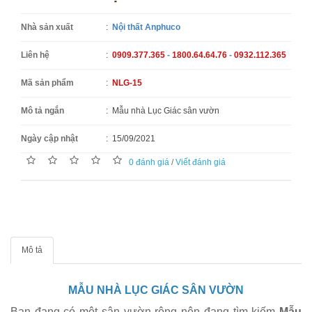
Nhà sản xuất
:
Nội thất Anphuco
Liên hệ
:
0909.377.365
-
1800.64.64.76
-
0932.112.365
Mã sản phẩm
:
NLG-15
Mô tả ngắn
:
Mẫu nhà Lục Giác sân vườn
Ngày cập nhật
:
15/09/2021
0 đánh giá
/
Viết đánh giá
Mô tả
MẪU NHÀ LỤC GIÁC SÂN VƯỜN
Bạn đang có một sân vườn rộng nên đang tìm kiếm
Mẫu