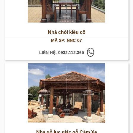
Nhà chòi kiểu cổ
MÃ SP: NNC-07
LIÊN HỆ:
0932.112.365
Nhà gỗ lục giác gỗ Căm Xe