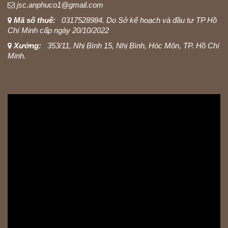
jsc.anphuco1@gmail.com
Mã số thuế:
0317528984. Do Sở kế hoạch và đầu tư TP Hồ
Chí Minh cấp ngày 20/10/2022
Xưởng:
353/11, Nhị Bình 15, Nhị Bình, Hóc Môn, TP. Hồ Chí
Minh.