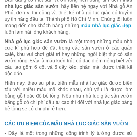
nhà lục giác sân vườn
, hãy liên hệ ngay với Nhà gỗ An
Phú, đơn vị thi công và thiết kế nhà gỗ lục giác cổ truyền
uy tín hàng đầu tại Thành phố Hồ Chí Minh. Chúng tôi luôn
mang đến cho khách hàng những
mẫu nhà lục giác đẹp
,
luôn làm hài lòng khách hàng.
Nhà gỗ lục giác sân vườn
là một trong những mẫu nhà
cực kì phù hợp để đặt trong các sân vườn ở các quán
café, khu vui chơi giải trí hay những ngôi biệt thự có sân
vườn rông. Đây là mẫu kiến trúc có đặc điểm riêng biệt với
cấu tạo gồm 6 cột và 6 cây kèo, phần mái được thiết kế
độc đáo.
Hiện nay, theo sự phát triển mẫu nhà lục giác được biến
tấu với nhiều mẫu mã khác nhau, chủ yếu là được làm
bằng gỗ hoặc đổ bê tông. Nếu như nhà lục giác sân vườn
bằng gỗ có chi phí đầu tư cao thì đối với nhà lục giác bằng
bê tông sẽ có chi phí rẻ hơn.
CÁC ƯU ĐIỂM CỦA MẪU NHÀ LỤC GIÁC SÂN VƯỜN
- Đây là một trong những công trình lý tưởng được sử