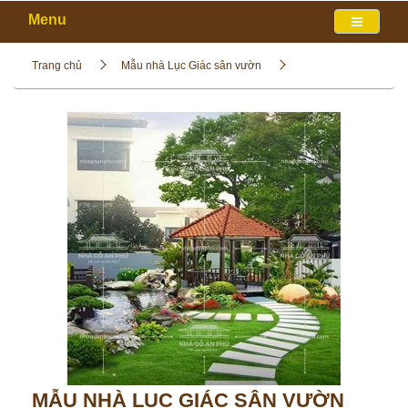
Menu
Trang chủ
Mẫu nhà Lục Giác sân vườn
MẪU NHÀ LỤC GIÁC SÂN VƯỜN