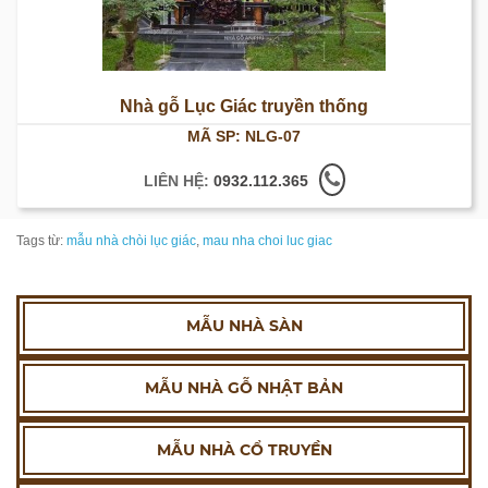
Nhà gỗ Lục Giác truyền thống
MÃ SP: NLG-07
LIÊN HỆ:
0932.112.365
Tags từ:
mẫu nhà chòi lục giác
,
mau nha choi luc giac
MẪU NHÀ SÀN
MẪU NHÀ GỖ NHẬT BẢN
MẪU NHÀ CỔ TRUYỀN