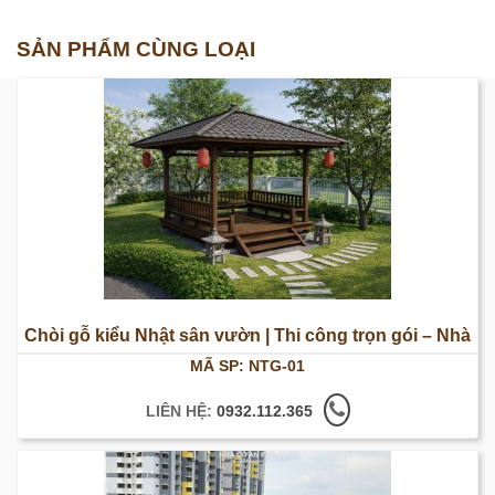
SẢN PHẨM CÙNG LOẠI
Chòi gỗ kiểu Nhật sân vườn | Thi công trọn gói – Nhà
MÃ SP: NTG-01
Gỗ An Phú
LIÊN HỆ:
0932.112.365