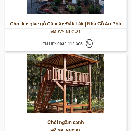
Chòi lục giác gỗ Căm Xe Đắk Lắk | Nhà Gỗ An Phú
MÃ SP: NLG-21
LIÊN HỆ:
0932.112.365
Chòi ngắm cảnh
MÃ SP: NNC-02