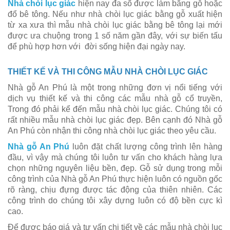
Nhà chòi lục giác
hiện nay đa số được làm bằng gỗ hoặc
đổ bê tông. Nếu như nhà chòi lục giác bằng gỗ xuất hiện
từ xa xưa thì mẫu nhà chòi lục giác bằng bê tông lại mới
được ưa chuộng trong 1 số năm gần đây, với sự biến tấu
để phù hợp hơn với đời sống hiện đại ngày nay.
THIẾT KẾ VÀ THI CÔNG MẪU NHÀ CHÒI LỤC GIÁC
Nhà gỗ An Phú là một trong những đơn vị nổi tiếng với
dịch vụ thiết kế và thi công các mẫu nhà gỗ cổ truyền,
Trong đó phải kể đến mẫu nhà chòi lục giác. Chúng tôi có
rất nhiều mẫu nhà chòi lục giác đẹp. Bên cạnh đó Nhà gỗ
An Phú còn nhận thi công nhà chòi lục giác theo yêu cầu.
Nhà gỗ An Phú
luôn đặt chất lượng công trình lên hàng
đầu, vì vậy mà chúng tôi luôn tư vấn cho khách hàng lựa
chọn những nguyên liệu bền, đẹp. Gỗ sử dụng trong mỗi
công trình của Nhà gỗ An Phú thực hiện luôn có nguồn gốc
rõ ràng, chịu đựng được tác động của thiên nhiên. Các
công trình do chúng tôi xây dựng luôn có độ bền cực kì
cao.
Để được báo giá và tư vấn chi tiết về các mẫu nhà chòi lục