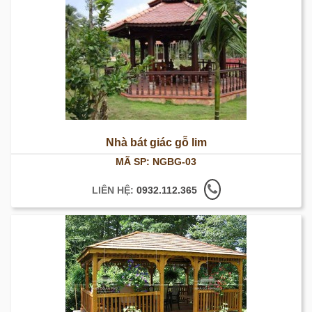
Nhà bát giác gỗ lim
MÃ SP: NGBG-03
LIÊN HỆ:
0932.112.365