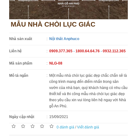
MẪU NHÀ CHÒI LỤC GIÁC
Nhà sản xuất
:
Nội thất Anphuco
Liên hệ
:
0909.377.365
-
1800.64.64.76
-
0932.112.365
Mã sản phẩm
:
NLG-08
Mô tả ngắn
:
Một mẫu nhà chòi lục giác đẹp chắc chắn sẽ là
công trình mang đến điểm nhấn trong sân
vườn của nhà bạn, quý khách hàng có nhu cầu
thiết kế và thi công mẫu nhà chòi lục giác đẹp
theo yêu cầu xin vui lòng liên hệ ngay với Nhà
gỗ An Phú.
Ngày cập nhật
:
15/09/2021
0 đánh giá
/
Viết đánh giá