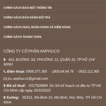
CHÍNH SÁCH BẢO MẬT THÔNG TIN
CHÍNH SÁCH BẢO HÀNH ĐỔI TRẢ
CHÍNH SÁCH GIAO, NHẬN HÀNG VÀ KIỂM HÀNG
CHÍNH SÁCH THANH TOÁN
CÔNG TY CỔ PHẦN ANPHUCO
410, ĐƯỜNG 3/2, PHƯỜNG 12, QUẬN 10, TP HỒ CHÍ
MINH
Điện thoại:
0909.377.365 - 1800.64.64.76 - 0932.112.365
jsc.anphuco1@gmail.com
Mã số thuế:
0317528984. Do Sở kế hoạch và đầu tư TP Hồ
Chí Minh cấp ngày 20/10/2022
Xưởng:
353/11, Nhị Bình 15, Nhị Bình, Hóc Môn, TP. Hồ Chí
Minh.