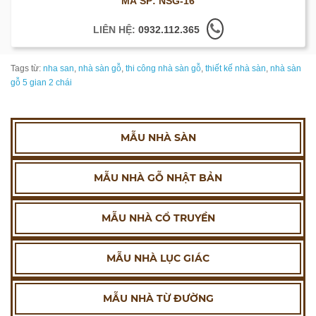
MÃ SP: NSG-16
LIÊN HỆ:
0932.112.365
Tags từ:
nha san
,
nhà sàn gỗ
,
thi công nhà sàn gỗ
,
thiết kế nhà sàn
,
nhà sàn
gỗ 5 gian 2 chái
MẪU NHÀ SÀN
MẪU NHÀ GỖ NHẬT BẢN
MẪU NHÀ CỔ TRUYỀN
MẪU NHÀ LỤC GIÁC
MẪU NHÀ TỪ ĐƯỜNG