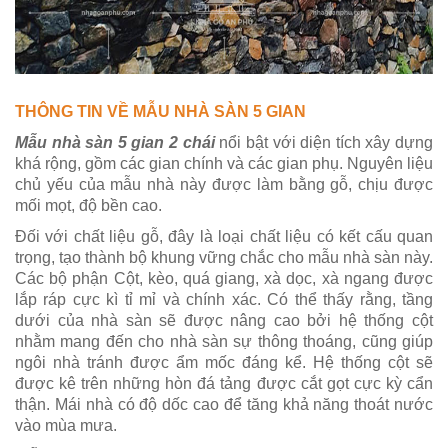
THÔNG TIN VỀ MẪU NHÀ SÀN 5 GIAN
Mẫu nhà sàn 5 gian 2 chái
nổi bật với diện tích xây dựng
khá rộng, gồm các gian chính và các gian phụ. Nguyên liệu
chủ yếu của mẫu nhà này được làm bằng gỗ, chịu được
mối mọt, độ bền cao.
Đối với chất liệu gỗ, đây là loại chất liệu có kết cấu quan
trọng, tạo thành bộ khung vững chắc cho mẫu nhà sàn này.
Các bộ phận Cột, kèo, quá giang, xà dọc, xà ngang được
lắp ráp cực kì tỉ mỉ và chính xác. Có thể thấy rằng, tầng
dưới của nhà sàn sẽ được nâng cao bởi hệ thống cột
nhằm mang đến cho nhà sàn sự thông thoáng, cũng giúp
ngôi nhà tránh được ẩm mốc đáng kể. Hệ thống cột sẽ
được kê trên những hòn đá tảng được cắt gọt cực kỳ cẩn
thận. Mái nhà có độ dốc cao để tăng khả năng thoát nước
vào mùa mưa.