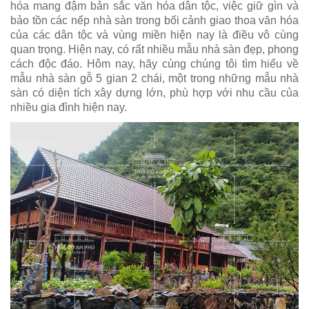
hóa mang đậm bản sắc văn hóa dân tộc, việc giữ gìn và
bảo tồn các nếp nhà sàn trong bối cảnh giao thoa văn hóa
của các dân tộc và vùng miền hiện nay là điều vô cùng
quan trọng. Hiện nay, có rất nhiều mẫu nhà sàn đẹp, phong
cách độc đáo. Hôm nay, hãy cùng chúng tôi tìm hiểu về
mẫu nhà sàn gỗ 5 gian 2 chái, một trong những mẫu nhà
sàn có diện tích xây dựng lớn, phù hợp với nhu cầu của
nhiều gia đình hiện nay.