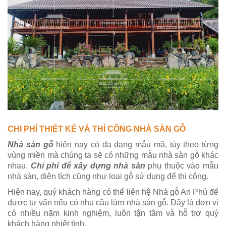
CHI PHÍ THIẾT KẾ VÀ THÌ CÔNG NHÀ SÀN GỖ
Nhà sàn gỗ
hiện nay có đa dạng mẫu mã, tùy theo từng
vùng miền mà chúng ta sẽ có những mẫu nhà sàn gỗ khác
nhau.
Chi phí để xây dựng nhà sàn
phụ thuộc vào mẫu
nhà sàn, diện tích cũng như loại gỗ sử dụng để thi công.
Hiện nay, quý khách hàng có thể liên hệ Nhà gỗ An Phú để
được tư vấn nếu có nhu cầu làm nhà sàn gỗ. Đây là đơn vị
có nhiều năm kinh nghiệm, luôn tận tâm và hỗ trợ quý
khách hàng nhiệt tình.