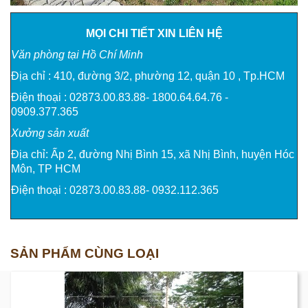
MỌI CHI TIẾT XIN LIÊN HỆ
Văn phòng tại Hồ Chí Minh
Địa chỉ : 410, đường 3/2, phường 12, quận 10 , Tp.HCM
Điện thoại : 02873.00.83.88- 1800.64.64.76 -
0909.377.365
Xưởng sản xuất
Địa chỉ: Ấp 2, đường Nhị Bình 15, xã Nhị Bình, huyện Hóc
Môn, TP HCM
Điện thoại : 02873.00.83.88- 0932.112.365
SẢN PHẨM CÙNG LOẠI