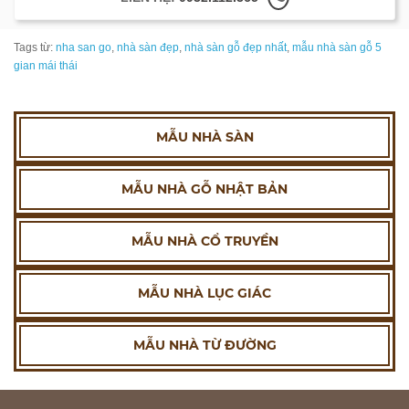
Tags từ:
nha san go
,
nhà sàn đẹp
,
nhà sàn gỗ đẹp nhất
,
mẫu nhà sàn gỗ 5
gian mái thái
MẪU NHÀ SÀN
MẪU NHÀ GỖ NHẬT BẢN
MẪU NHÀ CỔ TRUYỀN
MẪU NHÀ LỤC GIÁC
MẪU NHÀ TỪ ĐƯỜNG