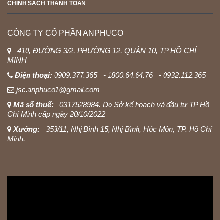
CHÍNH SÁCH THANH TOÁN
CÔNG TY CỔ PHẦN ANPHUCO
410, ĐƯỜNG 3/2, PHƯỜNG 12, QUẬN 10, TP HỒ CHÍ
MINH
Điện thoại:
0909.377.365 - 1800.64.64.76 - 0932.112.365
jsc.anphuco1@gmail.com
Mã số thuế:
0317528984. Do Sở kế hoạch và đầu tư TP Hồ
Chí Minh cấp ngày 20/10/2022
Xưởng:
353/11, Nhị Bình 15, Nhị Bình, Hóc Môn, TP. Hồ Chí
Minh.