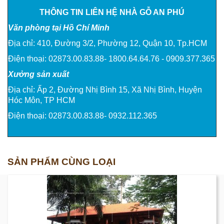
THÔNG TIN LIÊN HỆ NHÀ GỖ AN PHÚ
Văn phòng tại Hồ Chí Minh
Địa chỉ: 410, Đường 3/2, Phường 12, Quận 10, Tp.HCM
Điện thoại: 02873.00.83.88- 1800.64.64.76 - 0909.377.365
Xưởng sản xuất
Địa chỉ: Ấp 2, Đường Nhị Bình 15, Xã Nhị Bình, Huyện
Hóc Môn, TP HCM
Điện thoại: 02873.00.83.88- 0932.112.365
SẢN PHẨM CÙNG LOẠI